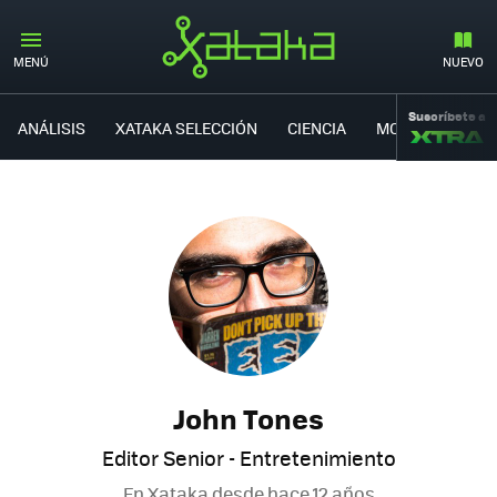
MENÚ
NUEVO
Suscríbete a
ANÁLISIS
XATAKA SELECCIÓN
CIENCIA
MOVILIDAD
John Tones
Editor Senior - Entretenimiento
En Xataka desde
hace 12 años