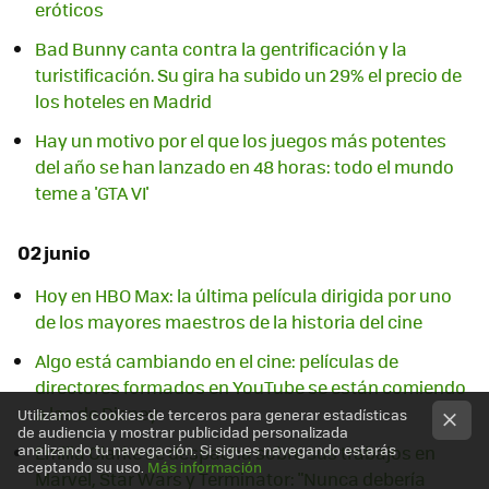
eróticos
Bad Bunny canta contra la gentrificación y la
turistificación. Su gira ha subido un 29% el precio de
los hoteles en Madrid
Hay un motivo por el que los juegos más potentes
del año se han lanzado en 48 horas: todo el mundo
teme a 'GTA VI'
02 junio
Hoy en HBO Max: la última película dirigida por uno
de los mayores maestros de la historia del cine
Algo está cambiando en el cine: películas de
directores formados en YouTube se están comiendo
a las de Disney
Utilizamos cookies de terceros para generar estadísticas
de audiencia y mostrar publicidad personalizada
analizando tu navegación. Si sigues navegando estarás
Emilia Clarke se despacha sobre sus trabajos en
aceptando su uso.
Más información
Marvel, Star Wars y Terminator: "Nunca debería