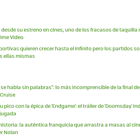
 desde su estreno en cines, uno de los fracasos de taquilla
rime Video
rtivas quieren crecer hasta el infinito pero los partidos so
os ellas mismas
se habla sin palabras": lo más incomprensible de la final de
 Cruise
 pico con la épica de 'Endgame': el tráiler de 'Doomsday' in
 jugada
istoria: la auténtica franquicia que arrastra a masas al ci
er Nolan