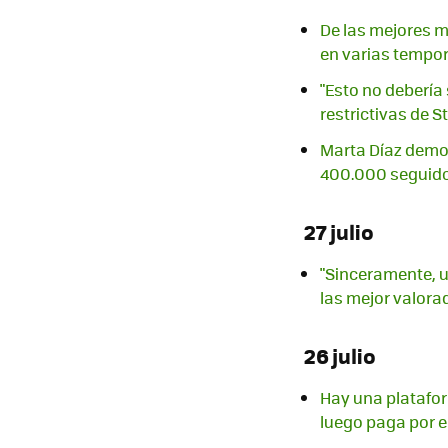
De las mejores mi
en varias tempo
"Esto no debería 
restrictivas de 
Marta Díaz demos
400.000 seguido
27 julio
"Sinceramente, u
las mejor valora
26 julio
Hay una platafor
luego paga por e