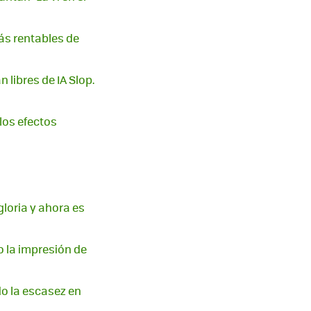
ás rentables de
libres de IA Slop.
 los efectos
loria y ahora es
o la impresión de
do la escasez en