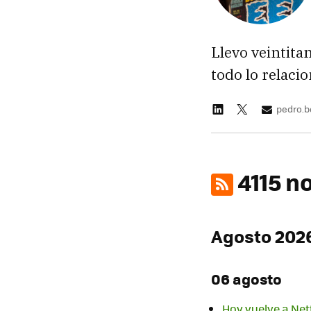
Llevo veintita
todo lo relaci
pedro.
4115 n
Agosto 202
06 agosto
Hoy vuelve a Net