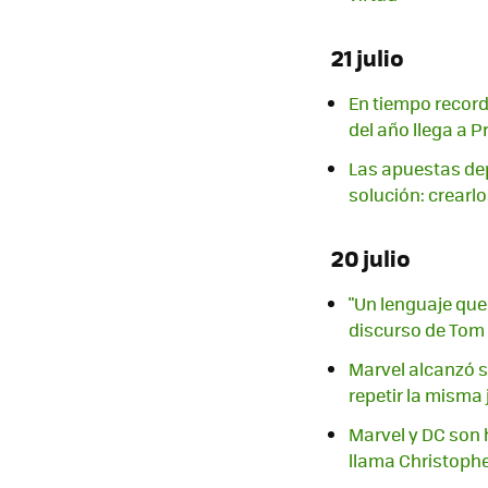
21 julio
En tiempo record
del año llega a P
Las apuestas depo
solución: crearl
20 julio
"Un lenguaje que 
discurso de Tom
Marvel alcanzó su
repetir la misma
Marvel y DC son h
llama Christoph