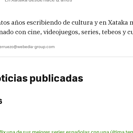
ntos años escribiendo de cultura y en Xataka
onado con cine, videojuegos, series, tebeos y c
berruezo@webedia-group.com
oticias publicadas
6
flix una de sus mejores series españolas con una última t