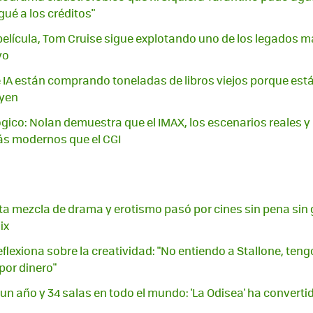
gué a los créditos"
elícula, Tom Cruise sigue explotando uno de los legados m
yo
IA están comprando toneladas de libros viejos porque están 
uyen
lógico: Nolan demuestra que el IMAX, los escenarios reales y
ás modernos que el CGI
a mezcla de drama y erotismo pasó por cines sin pena sin g
ix
flexiona sobre la creatividad: "No entiendo a Stallone, teng
por dinero"
un año y 34 salas en todo el mundo: 'La Odisea' ha converti