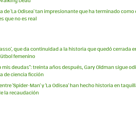
 Walking Dead'
 de 'La Odisea' tan impresionante que ha terminado como car
s que no es real
Lasso', que da continuidad a la historia que quedó cerrada 
 fútbol femenino
mis deudas": treinta años después, Gary Oldman sigue odi
 de ciencia ficción
ntre 'Spider-Man' y 'La Odisea' han hecho historia en taquill
e la recaudación