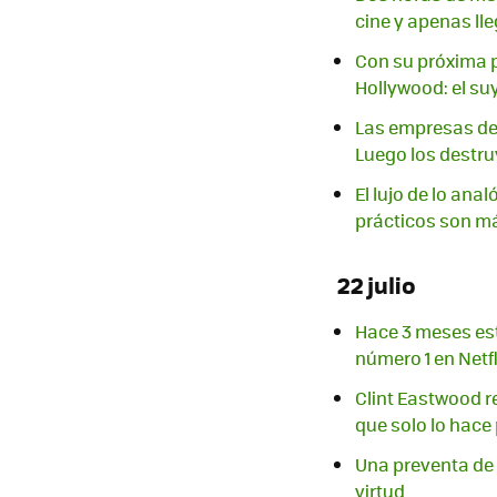
cine y apenas lle
Con su próxima p
Hollywood: el su
Las empresas de 
Luego los destr
El lujo de lo ana
prácticos son m
22 julio
Hace 3 meses est
número 1 en Netfl
Clint Eastwood re
que solo lo hace 
Una preventa de 
virtud