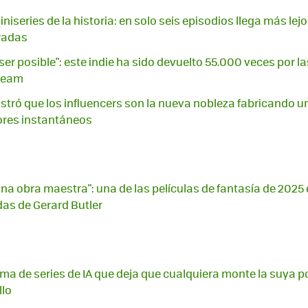
niseries de la historia: en solo seis episodios llega más lej
radas
ser posible": este indie ha sido devuelto 55.000 veces por la
Steam
tró que los influencers son la nueva nobleza fabricando u
res instantáneos
na obra maestra": una de las películas de fantasía de 2025
das de Gerard Butler
ma de series de IA que deja que cualquiera monte la suya po
llo