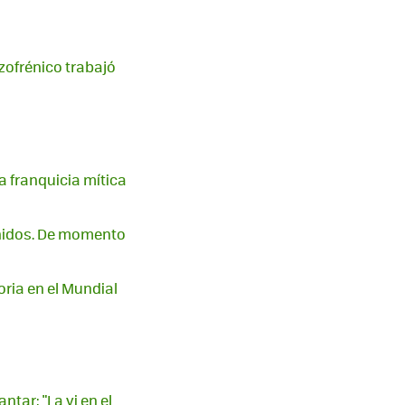
izofrénico trabajó
 franquicia mítica
enidos. De momento
oria en el Mundial
tar: "La vi en el