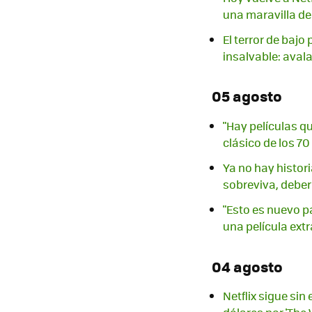
una maravilla d
El terror de baj
insalvable: aval
05 agosto
"Hay películas q
clásico de los 7
Ya no hay histor
sobreviva, deber
"Esto es nuevo p
una película extr
04 agosto
Netflix sigue si