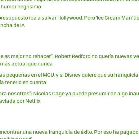
e humor negrísimo
o presupuesto iba a salvar Hollywood. Pero 'Ice Cream Man' t
ancha de IA
ue es mejor no rehacer": Robert Redford no quería nuevas ve
0 más actual que nunca
ias pequeñas en el MCU, y si Disney quiere que su franquicia
ía tenerlo en cuenta
ara nosotros": Nicolas Cage ya puede presumir de algo inau
aviada por Netflix
n encontrar una nueva franquicia de éxito. Por eso ha pagad