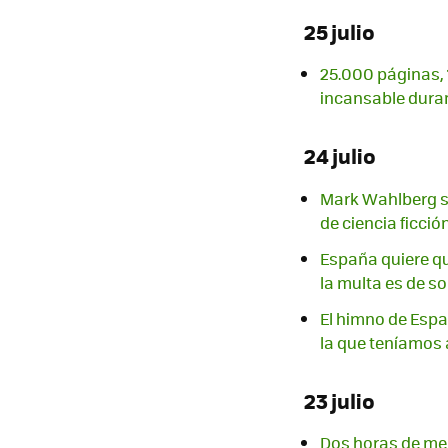
25 julio
25.000 páginas, 1
incansable dura
24 julio
Mark Wahlberg s
de ciencia ficció
España quiere q
la multa es de so
El himno de Españ
la que teníamos
23 julio
Dos horas de mel