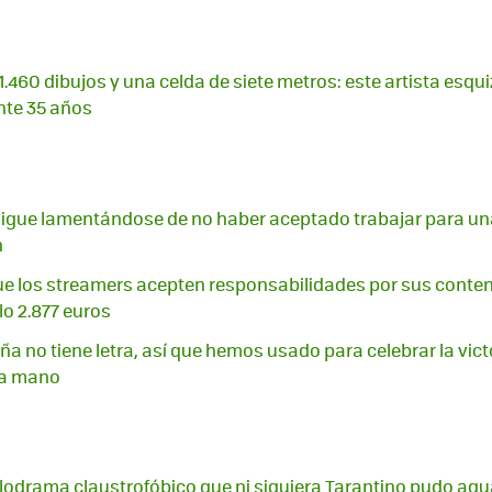
.460 dibujos y una celda de siete metros: este artista esqu
nte 35 años
igue lamentándose de no haber aceptado trabajar para una
n
ue los streamers acepten responsabilidades por sus cont
lo 2.877 euros
a no tiene letra, así que hemos usado para celebrar la vict
 a mano
odrama claustrofóbico que ni siquiera Tarantino pudo aguan