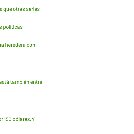
os que otras series
s políticas
na heredera con
 está también entre
r 150 dólares. Y