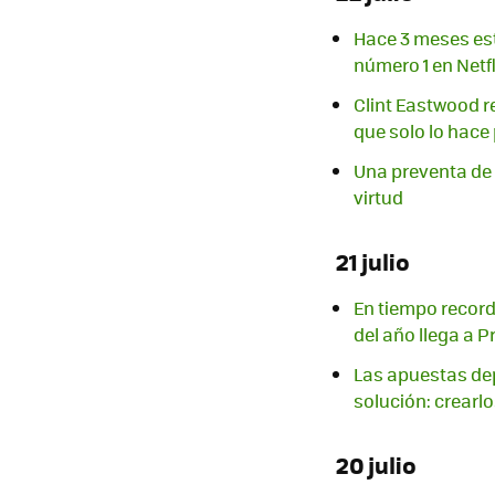
Hace 3 meses est
número 1 en Netfl
Clint Eastwood re
que solo lo hace 
Una preventa de 
virtud
21 julio
En tiempo record
del año llega a P
Las apuestas depo
solución: crearl
20 julio