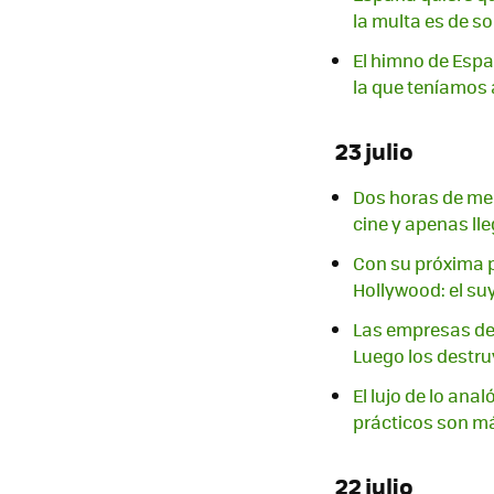
la multa es de so
El himno de Españ
la que teníamos
23 julio
Dos horas de mel
cine y apenas lle
Con su próxima p
Hollywood: el su
Las empresas de 
Luego los destr
El lujo de lo ana
prácticos son m
22 julio