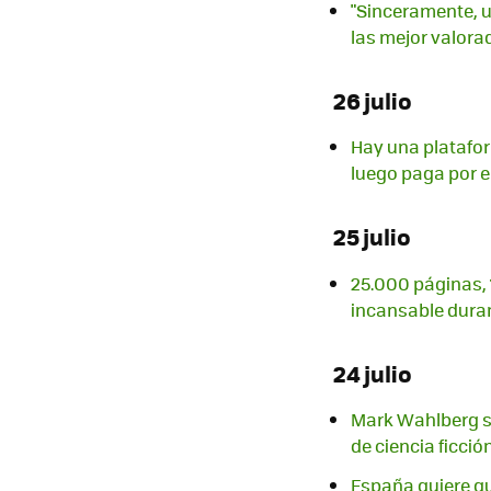
"Sinceramente, u
las mejor valora
26 julio
Hay una platafor
luego paga por e
25 julio
25.000 páginas, 1
incansable dura
24 julio
Mark Wahlberg s
de ciencia ficció
España quiere q