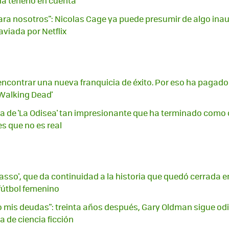
ía tenerlo en cuenta
ara nosotros": Nicolas Cage ya puede presumir de algo inau
aviada por Netflix
n encontrar una nueva franquicia de éxito. Por eso ha pagad
 Walking Dead'
 de 'La Odisea' tan impresionante que ha terminado como car
s que no es real
Lasso', que da continuidad a la historia que quedó cerrada 
 fútbol femenino
mis deudas": treinta años después, Gary Oldman sigue odi
 de ciencia ficción