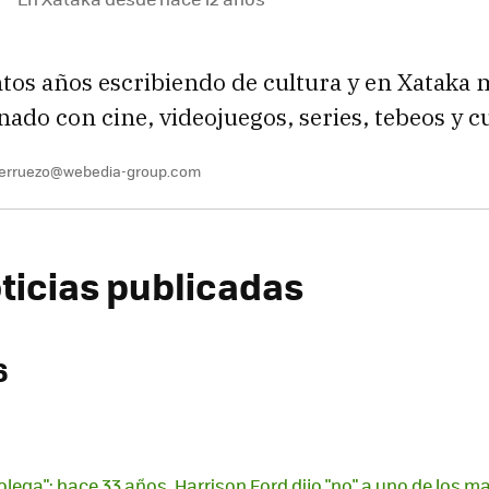
ntos años escribiendo de cultura y en Xataka
onado con cine, videojuegos, series, tebeos y c
berruezo@webedia-group.com
oticias publicadas
6
olega": hace 33 años, Harrison Ford dijo "no" a uno de los m