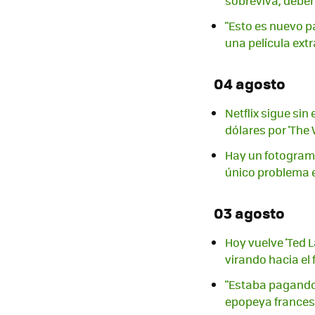
sobreviva, deber
"Esto es nuevo p
una película extr
04 agosto
Netflix sigue si
dólares por 'The
Hay un fotograma
único problema e
03 agosto
Hoy vuelve 'Ted 
virando hacia el
"Estaba pagando 
epopeya francesa