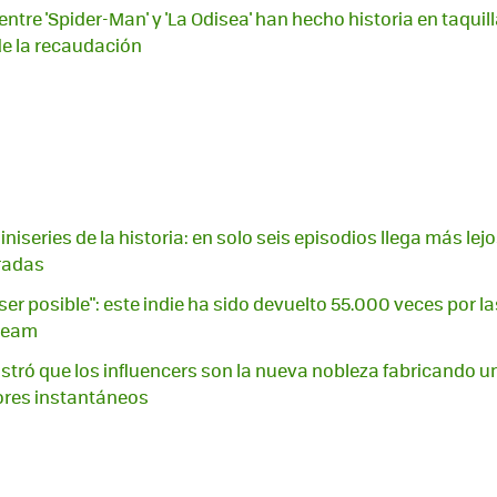
ntre 'Spider-Man' y 'La Odisea' han hecho historia en taquill
e la recaudación
niseries de la historia: en solo seis episodios llega más lej
radas
ser posible": este indie ha sido devuelto 55.000 veces por la
Steam
tró que los influencers son la nueva nobleza fabricando u
res instantáneos