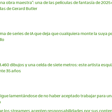
na obra maestra": una de las películas de fantasía de 2025
das de Gerard Butler
ma de series de IA que deja que cualquiera monte la suya po
llo
.460 dibujos y una celda de siete metros: este artista esqu
nte 35 años
igue lamentándose de no haber aceptado trabajar para una
n
ue los streamers acepten responsabilidades por sus cont