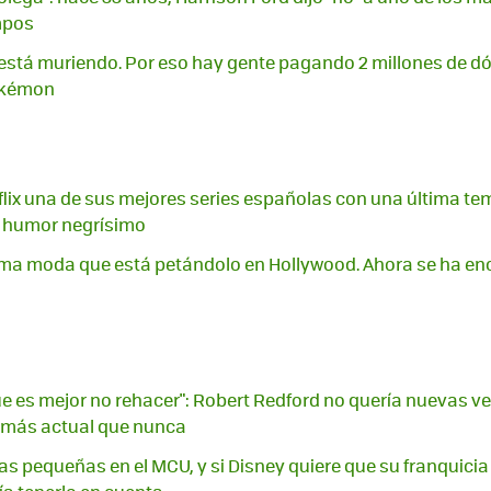
mpos
o está muriendo. Por eso hay gente pagando 2 millones de dó
okémon
flix una de sus mejores series españolas con una última t
e humor negrísimo
última moda que está petándolo en Hollywood. Ahora se ha e
ue es mejor no rehacer": Robert Redford no quería nuevas ve
0 más actual que nunca
ias pequeñas en el MCU, y si Disney quiere que su franquicia