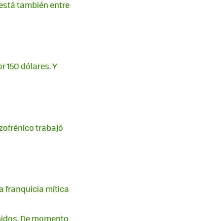
 está también entre
r 150 dólares. Y
izofrénico trabajó
 franquicia mítica
enidos. De momento