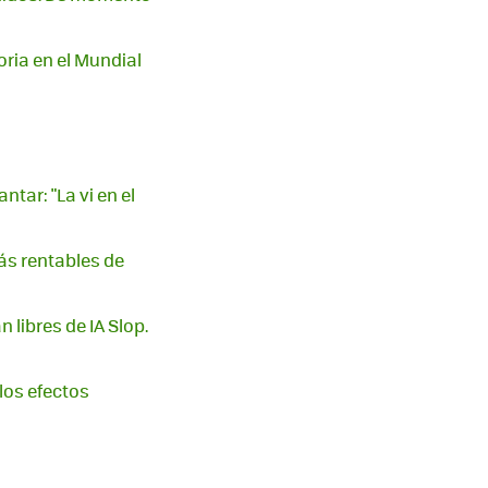
oria en el Mundial
tar: "La vi en el
ás rentables de
libres de IA Slop.
 los efectos