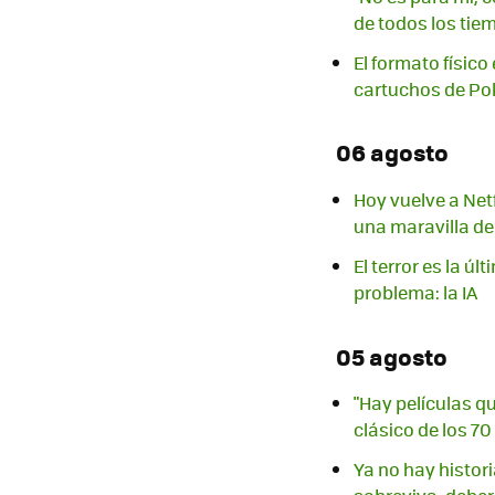
de todos los tie
El formato físic
cartuchos de P
06 agosto
Hoy vuelve a Net
una maravilla d
El terror es la 
problema: la IA
05 agosto
"Hay películas q
clásico de los 7
Ya no hay histor