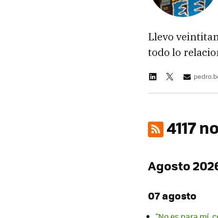
Llevo veintita
todo lo relaci
pedro.
4117 n
Agosto 202
07 agosto
"No es para mí, c