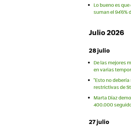
Lo bueno es que e
suman el 94'6% d
Julio 2026
28 julio
De las mejores mi
en varias tempo
"Esto no debería 
restrictivas de 
Marta Díaz demos
400.000 seguido
27 julio