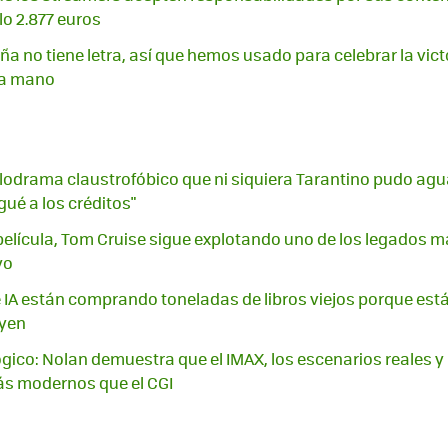
lo 2.877 euros
a no tiene letra, así que hemos usado para celebrar la vict
 a mano
odrama claustrofóbico que ni siquiera Tarantino pudo aguan
gué a los créditos"
elícula, Tom Cruise sigue explotando uno de los legados m
yo
IA están comprando toneladas de libros viejos porque están 
uyen
lógico: Nolan demuestra que el IMAX, los escenarios reales y
ás modernos que el CGI