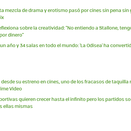
a mezcla de drama y erotismo pasó por cines sin pena sin g
ix
flexiona sobre la creatividad: "No entiendo a Stallone, teng
por dinero"
un año y 34 salas en todo el mundo: 'La Odisea' ha converti
 desde su estreno en cines, uno de los fracasos de taquilla
rime Video
rtivas quieren crecer hasta el infinito pero los partidos so
os ellas mismas