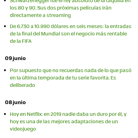
Schwarzenegger fue el rey absoluto de la taquilla en
los 80 y 90. Sus dos próximas películas irán
directamente a streaming
De 6.730 a 10.990 dólares en seis meses: la entradas
de la final del Mundial son el negocio más rentable
de la FIFA
09 junio
Por supuesto que no recuerdas nada de lo que pasó
en la última temporada de tu serie favorita. Es
deliberado
08 junio
Hoy en Netflix: en 2019 nadie daba un duro por él, y
hoy es una de las mejores adaptaciones de un
videojuego