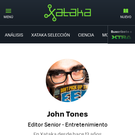
MENÚ
NUEVO
Suscríbete a
ANÁLISIS
XATAKA SELECCIÓN
CIENCIA
MOVILIDAD
John Tones
Editor Senior - Entretenimiento
En Xataka desde
hace 12 años