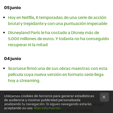
05 junio
Hoy en Netflix, 6 temporadas de una serie de acción
brutal y trepidante y con una puntuación impecable
Disneyland París le ha costado a Disney más de
5.000 millones de euros. Y todavía no ha conseguido
recuperar ni la mitad
04 junio
Scorsese firmó una de sus obras maestras con esta
película cuya nueva versión en formato serie llega
hoy a streaming
03 junio
Utilizamos cookies de terceros para generar estadísticas
de audiencia y mostrar publicidad personalizada
Hoy en Prime Video: el taquillazo internacional que
analizando tu navegación. Si sigues navegando estarás
aceptando su uso.
Más información
ha devuelto el lustre al género de los thrillers