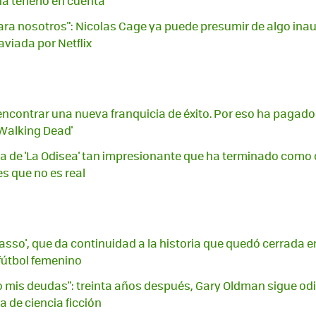
ía tenerlo en cuenta
ara nosotros": Nicolas Cage ya puede presumir de algo inau
aviada por Netflix
n encontrar una nueva franquicia de éxito. Por eso ha pagad
 Walking Dead'
 de 'La Odisea' tan impresionante que ha terminado como car
s que no es real
Lasso', que da continuidad a la historia que quedó cerrada 
 fútbol femenino
mis deudas": treinta años después, Gary Oldman sigue odi
 de ciencia ficción