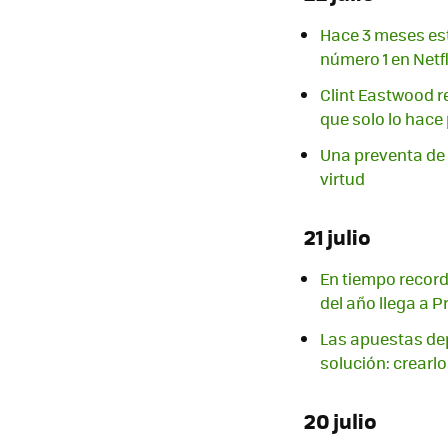
Hace 3 meses est
número 1 en Netfl
Clint Eastwood re
que solo lo hace 
Una preventa de 
virtud
21 julio
En tiempo record
del año llega a P
Las apuestas depo
solución: crearl
20 julio