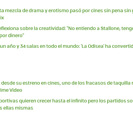
a mezcla de drama y erotismo pasó por cines sin pena sin g
ix
flexiona sobre la creatividad: "No entiendo a Stallone, teng
por dinero"
un año y 34 salas en todo el mundo: 'La Odisea' ha converti
 desde su estreno en cines, uno de los fracasos de taquilla
rime Video
rtivas quieren crecer hasta el infinito pero los partidos so
os ellas mismas