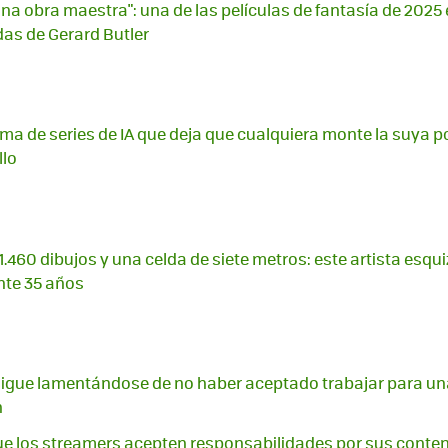
na obra maestra": una de las películas de fantasía de 2025
das de Gerard Butler
ma de series de IA que deja que cualquiera monte la suya po
llo
.460 dibujos y una celda de siete metros: este artista esqu
nte 35 años
igue lamentándose de no haber aceptado trabajar para una
n
ue los streamers acepten responsabilidades por sus cont