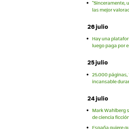
"Sinceramente, u
las mejor valora
26 julio
Hay una platafor
luego paga por e
25 julio
25.000 páginas, 1
incansable dura
24 julio
Mark Wahlberg s
de ciencia ficció
España quiere q