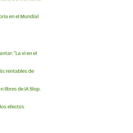
oria en el Mundial
tar: "La vi en el
ás rentables de
libres de IA Slop.
 los efectos