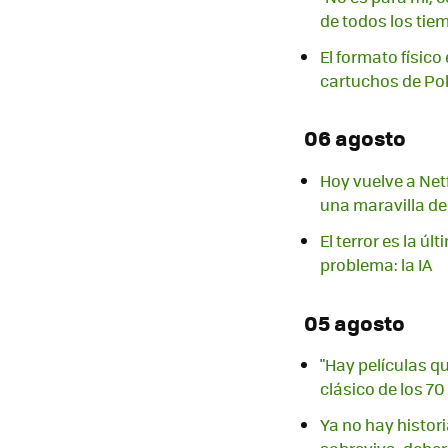
de todos los tie
El formato físic
cartuchos de P
06 agosto
Hoy vuelve a Net
una maravilla d
El terror es la 
problema: la IA
05 agosto
"Hay películas q
clásico de los 7
Ya no hay histor