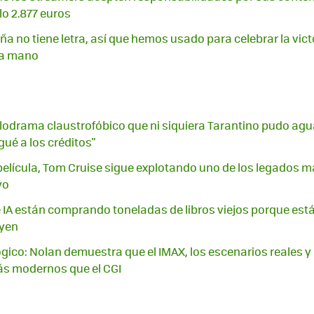
lo 2.877 euros
a no tiene letra, así que hemos usado para celebrar la vict
 a mano
odrama claustrofóbico que ni siquiera Tarantino pudo aguan
gué a los créditos"
elícula, Tom Cruise sigue explotando uno de los legados m
yo
IA están comprando toneladas de libros viejos porque están 
uyen
lógico: Nolan demuestra que el IMAX, los escenarios reales y
ás modernos que el CGI