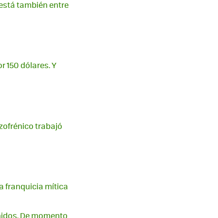
 está también entre
r 150 dólares. Y
izofrénico trabajó
 franquicia mítica
enidos. De momento