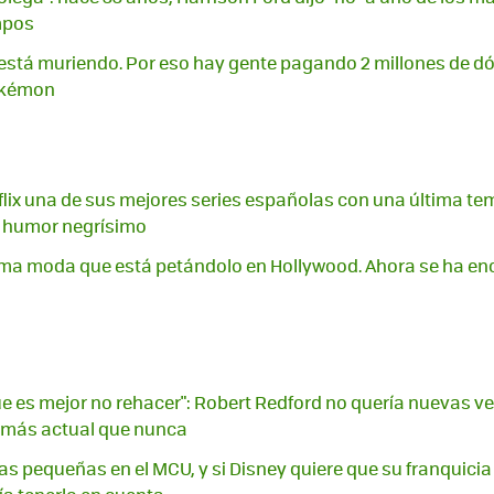
mpos
o está muriendo. Por eso hay gente pagando 2 millones de dó
okémon
flix una de sus mejores series españolas con una última t
e humor negrísimo
última moda que está petándolo en Hollywood. Ahora se ha e
ue es mejor no rehacer": Robert Redford no quería nuevas ve
0 más actual que nunca
ias pequeñas en el MCU, y si Disney quiere que su franquicia