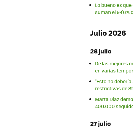
Lo bueno es que e
suman el 94'6% d
Julio 2026
28 julio
De las mejores mi
en varias tempo
"Esto no debería 
restrictivas de 
Marta Díaz demos
400.000 seguido
27 julio