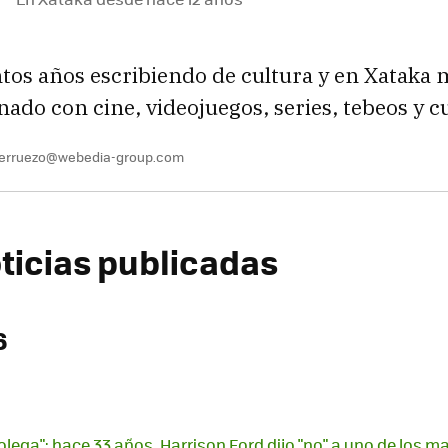
ntos años escribiendo de cultura y en Xataka
onado con cine, videojuegos, series, tebeos y c
berruezo@webedia-group.com
oticias publicadas
6
olega": hace 33 años, Harrison Ford dijo "no" a uno de los m