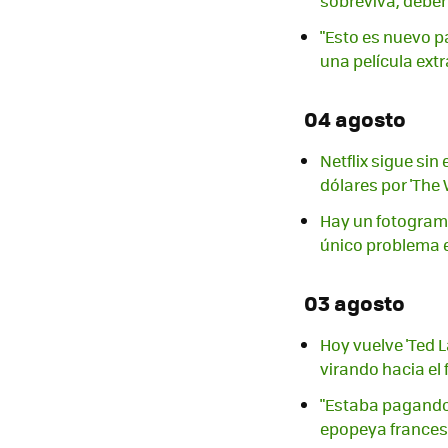
sobreviva, deber
"Esto es nuevo p
una película extr
04 agosto
Netflix sigue si
dólares por 'The
Hay un fotograma
único problema e
03 agosto
Hoy vuelve 'Ted 
virando hacia el
"Estaba pagando 
epopeya francesa