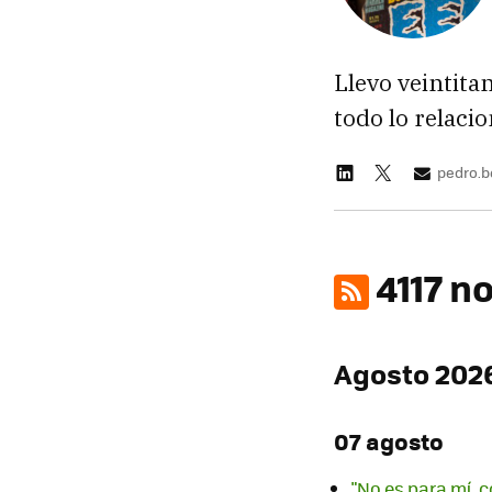
Llevo veintita
todo lo relaci
pedro.
4117 n
Agosto 202
07 agosto
"No es para mí, c