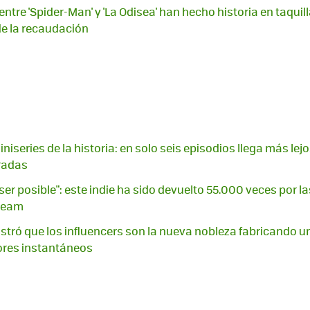
ntre 'Spider-Man' y 'La Odisea' han hecho historia en taquill
e la recaudación
niseries de la historia: en solo seis episodios llega más lej
radas
ser posible": este indie ha sido devuelto 55.000 veces por la
Steam
tró que los influencers son la nueva nobleza fabricando u
res instantáneos