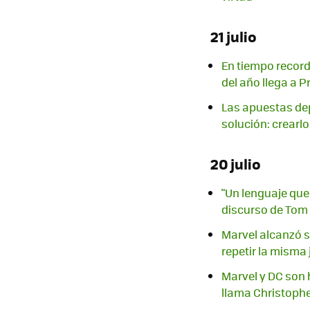
21 julio
En tiempo record
del año llega a P
Las apuestas depo
solución: crearl
20 julio
"Un lenguaje que 
discurso de Tom
Marvel alcanzó su
repetir la misma
Marvel y DC son h
llama Christoph