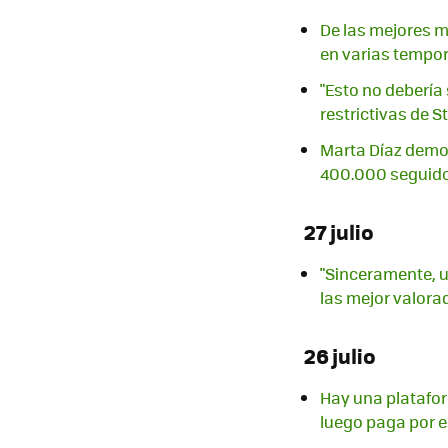
De las mejores mi
en varias tempo
"Esto no debería 
restrictivas de 
Marta Díaz demos
400.000 seguido
27 julio
"Sinceramente, u
las mejor valora
26 julio
Hay una platafor
luego paga por e