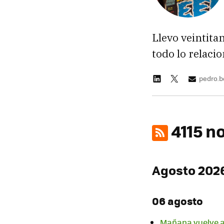
Llevo veintita
todo lo relaci
pedro.
4115 n
Agosto 202
06 agosto
Mañana vuelve a 