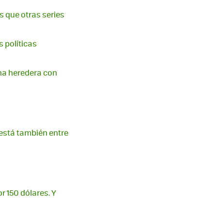
os que otras series
s políticas
na heredera con
 está también entre
r 150 dólares. Y