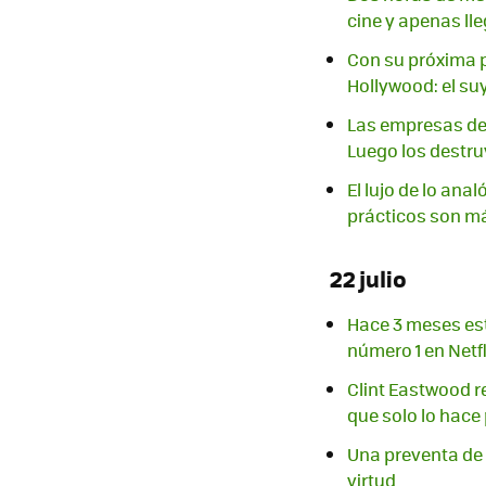
cine y apenas lle
Con su próxima p
Hollywood: el su
Las empresas de 
Luego los destr
El lujo de lo ana
prácticos son m
22 julio
Hace 3 meses est
número 1 en Netfl
Clint Eastwood re
que solo lo hace 
Una preventa de 
virtud