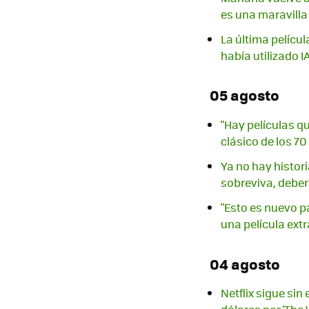
es una maravill
La última películ
había utilizado I
05 agosto
"Hay películas q
clásico de los 7
Ya no hay histor
sobreviva, deber
"Esto es nuevo p
una película extr
04 agosto
Netflix sigue si