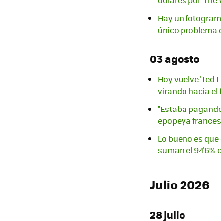
dólares por 'The
Hay un fotograma
único problema e
03 agosto
Hoy vuelve 'Ted 
virando hacia el
"Estaba pagando 
epopeya francesa
Lo bueno es que e
suman el 94'6% d
Julio 2026
28 julio