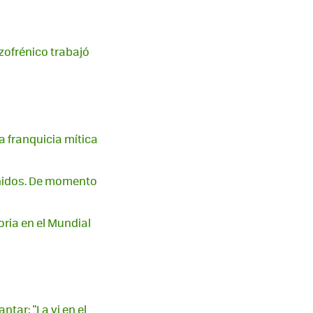
izofrénico trabajó
 franquicia mítica
enidos. De momento
oria en el Mundial
tar: "La vi en el