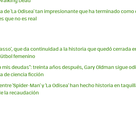
 Walking Dead'
 de 'La Odisea' tan impresionante que ha terminado como car
s que no es real
Lasso', que da continuidad a la historia que quedó cerrada 
 fútbol femenino
mis deudas": treinta años después, Gary Oldman sigue odi
 de ciencia ficción
ntre 'Spider-Man' y 'La Odisea' han hecho historia en taquill
e la recaudación