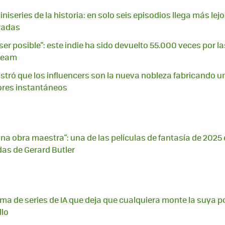
niseries de la historia: en solo seis episodios llega más lej
radas
ser posible": este indie ha sido devuelto 55.000 veces por la
Steam
tró que los influencers son la nueva nobleza fabricando u
res instantáneos
na obra maestra": una de las películas de fantasía de 2025
das de Gerard Butler
ma de series de IA que deja que cualquiera monte la suya po
llo