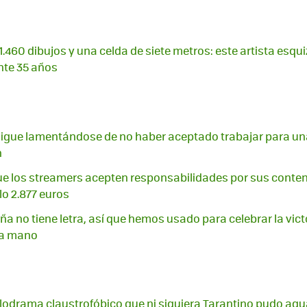
.460 dibujos y una celda de siete metros: este artista esqu
nte 35 años
igue lamentándose de no haber aceptado trabajar para una
n
ue los streamers acepten responsabilidades por sus cont
lo 2.877 euros
a no tiene letra, así que hemos usado para celebrar la vict
 a mano
odrama claustrofóbico que ni siquiera Tarantino pudo aguan