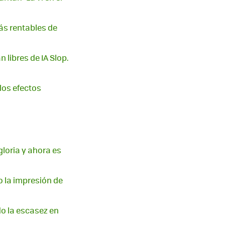
ás rentables de
libres de IA Slop.
 los efectos
loria y ahora es
o la impresión de
do la escasez en