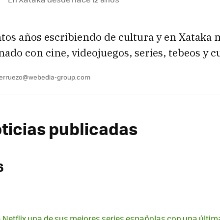
ntos años escribiendo de cultura y en Xataka
onado con cine, videojuegos, series, tebeos y c
berruezo@webedia-group.com
oticias publicadas
6
Netflix una de sus mejores series españolas con una últi