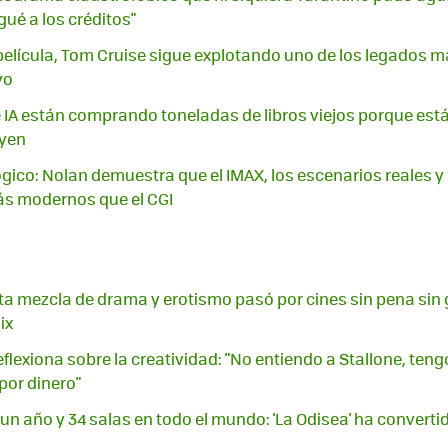
gué a los créditos"
elícula, Tom Cruise sigue explotando uno de los legados m
yo
IA están comprando toneladas de libros viejos porque están 
uyen
lógico: Nolan demuestra que el IMAX, los escenarios reales y
ás modernos que el CGI
a mezcla de drama y erotismo pasó por cines sin pena sin g
ix
flexiona sobre la creatividad: "No entiendo a Stallone, teng
por dinero"
un año y 34 salas en todo el mundo: 'La Odisea' ha converti