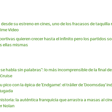
 desde su estreno en cines, uno de los fracasos de taquilla
rime Video
rtivas quieren crecer hasta el infinito pero los partidos so
os ellas mismas
se habla sin palabras": lo más incomprensible de la final de
 Cruise
 pico con la épica de 'Endgame': el tráiler de 'Doomsday' in
 jugada
istoria: la auténtica franquicia que arrastra a masas al ci
er Nolan