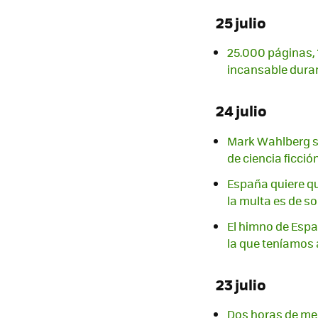
25 julio
25.000 páginas, 1
incansable dura
24 julio
Mark Wahlberg s
de ciencia ficció
España quiere q
la multa es de so
El himno de Españ
la que teníamos
23 julio
Dos horas de mel