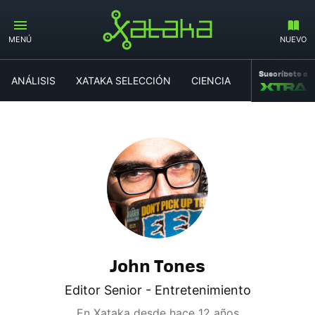
MENÚ
NUEVO
Suscríbete a
ANÁLISIS
XATAKA SELECCIÓN
CIENCIA
MOVILIDAD
John Tones
Editor Senior - Entretenimiento
En Xataka desde
hace 12 años