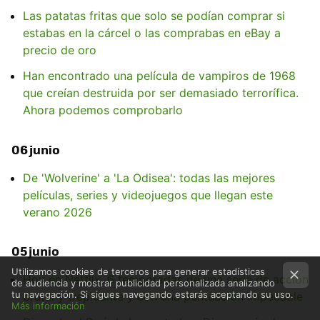
Las patatas fritas que solo se podían comprar si
estabas en la cárcel o las comprabas en eBay a
precio de oro
Han encontrado una película de vampiros de 1968
que creían destruida por ser demasiado terrorífica.
Ahora podemos comprobarlo
06 junio
De 'Wolverine' a 'La Odisea': todas las mejores
películas, series y videojuegos que llegan este
verano 2026
05 junio
Utilizamos cookies de terceros para generar estadísticas
Hoy en Netflix, 6 temporadas de una serie de acción
de audiencia y mostrar publicidad personalizada analizando
tu navegación. Si sigues navegando estarás aceptando su uso.
brutal y trepidante y con una puntuación impecable
Más información