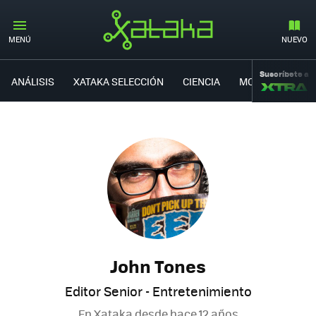
MENÚ
NUEVO
Suscríbete a
ANÁLISIS
XATAKA SELECCIÓN
CIENCIA
MOVILIDAD
John Tones
Editor Senior - Entretenimiento
En Xataka desde
hace 12 años