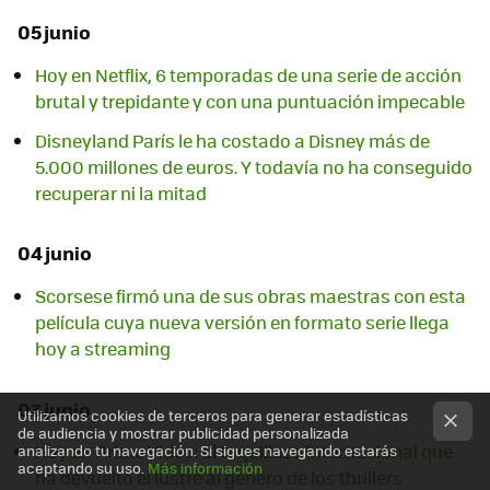
05 junio
Hoy en Netflix, 6 temporadas de una serie de acción
brutal y trepidante y con una puntuación impecable
Disneyland París le ha costado a Disney más de
5.000 millones de euros. Y todavía no ha conseguido
recuperar ni la mitad
04 junio
Scorsese firmó una de sus obras maestras con esta
película cuya nueva versión en formato serie llega
hoy a streaming
03 junio
Utilizamos cookies de terceros para generar estadísticas
de audiencia y mostrar publicidad personalizada
Hoy en Prime Video: el taquillazo internacional que
analizando tu navegación. Si sigues navegando estarás
aceptando su uso.
Más información
ha devuelto el lustre al género de los thrillers