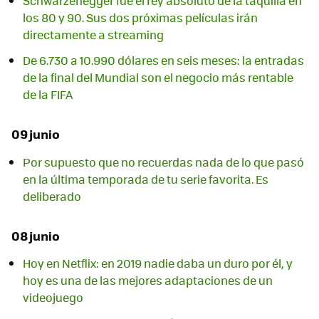
Schwarzenegger fue el rey absoluto de la taquilla en
los 80 y 90. Sus dos próximas películas irán
directamente a streaming
De 6.730 a 10.990 dólares en seis meses: la entradas
de la final del Mundial son el negocio más rentable
de la FIFA
09 junio
Por supuesto que no recuerdas nada de lo que pasó
en la última temporada de tu serie favorita. Es
deliberado
08 junio
Hoy en Netflix: en 2019 nadie daba un duro por él, y
hoy es una de las mejores adaptaciones de un
videojuego