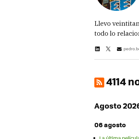
Llevo veintita
todo lo relaci
pedro.
4114 n
Agosto 202
06 agosto
La última películ