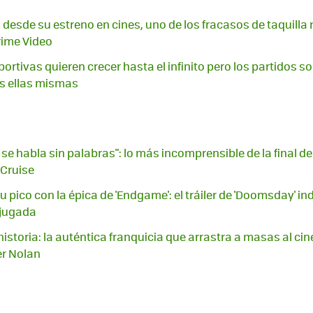
 desde su estreno en cines, uno de los fracasos de taquilla
rime Video
rtivas quieren crecer hasta el infinito pero los partidos so
os ellas mismas
se habla sin palabras": lo más incomprensible de la final de
 Cruise
 pico con la épica de 'Endgame': el tráiler de 'Doomsday' in
 jugada
istoria: la auténtica franquicia que arrastra a masas al ci
er Nolan