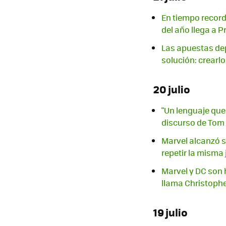
En tiempo record
del año llega a P
Las apuestas depo
solución: crearl
20 julio
"Un lenguaje que 
discurso de Tom
Marvel alcanzó su
repetir la misma
Marvel y DC son h
llama Christoph
19 julio