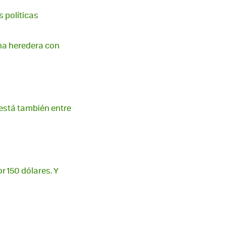
s políticas
na heredera con
 está también entre
r 150 dólares. Y