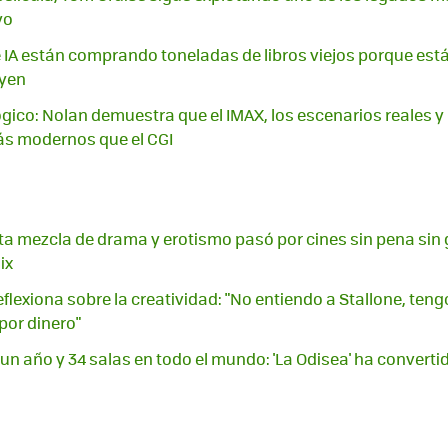
yo
IA están comprando toneladas de libros viejos porque están 
uyen
lógico: Nolan demuestra que el IMAX, los escenarios reales y
ás modernos que el CGI
a mezcla de drama y erotismo pasó por cines sin pena sin g
ix
flexiona sobre la creatividad: "No entiendo a Stallone, teng
por dinero"
un año y 34 salas en todo el mundo: 'La Odisea' ha converti