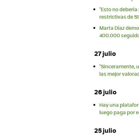
"Esto no debería 
restrictivas de 
Marta Díaz demos
400.000 seguido
27 julio
"Sinceramente, u
las mejor valora
26 julio
Hay una platafor
luego paga por e
25 julio