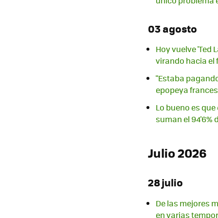
único problema e
03 agosto
Hoy vuelve 'Ted 
virando hacia el
"Estaba pagando 
epopeya francesa
Lo bueno es que e
suman el 94'6% d
Julio 2026
28 julio
De las mejores mi
en varias tempo