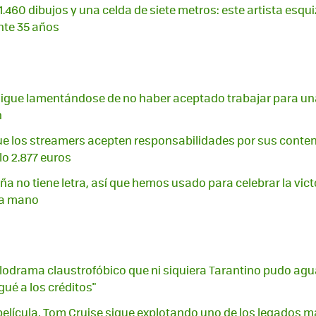
.460 dibujos y una celda de siete metros: este artista esqu
nte 35 años
igue lamentándose de no haber aceptado trabajar para una
n
ue los streamers acepten responsabilidades por sus cont
lo 2.877 euros
a no tiene letra, así que hemos usado para celebrar la vict
 a mano
odrama claustrofóbico que ni siquiera Tarantino pudo aguan
gué a los créditos"
elícula, Tom Cruise sigue explotando uno de los legados m