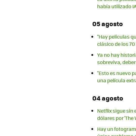
había utilizado I
05 agosto
"Hay películas q
clásico de los 7
Ya no hay histor
sobreviva, deber
"Esto es nuevo p
una película extr
04 agosto
Netflix sigue si
dólares por 'The
Hay un fotograma