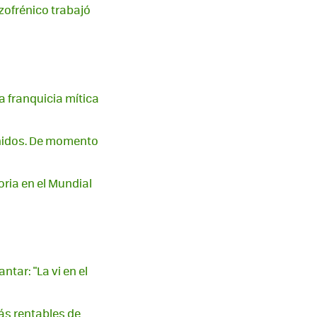
izofrénico trabajó
 franquicia mítica
enidos. De momento
oria en el Mundial
tar: "La vi en el
ás rentables de