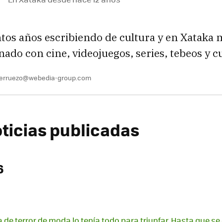
ntos años escribiendo de cultura y en Xataka
onado con cine, videojuegos, series, tebeos y c
berruezo@webedia-group.com
oticias publicadas
6
a de terror de moda lo tenía todo para triunfar. Hasta que s