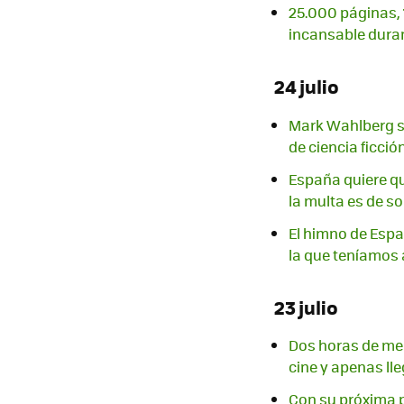
25.000 páginas, 1
incansable dura
24 julio
Mark Wahlberg s
de ciencia ficció
España quiere q
la multa es de so
El himno de Españ
la que teníamos
23 julio
Dos horas de mel
cine y apenas lle
Con su próxima p