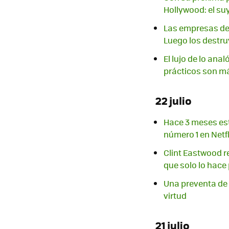
Hollywood: el su
Las empresas de 
Luego los destr
El lujo de lo ana
prácticos son m
22 julio
Hace 3 meses est
número 1 en Netfl
Clint Eastwood re
que solo lo hace 
Una preventa de 
virtud
21 julio