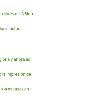
libres de IA Slop.
 los efectos
loria y ahora es
o la impresión de
do la escasez en