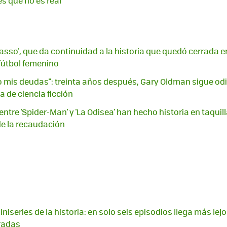
s que no es real
Lasso', que da continuidad a la historia que quedó cerrada 
 fútbol femenino
mis deudas": treinta años después, Gary Oldman sigue odi
 de ciencia ficción
ntre 'Spider-Man' y 'La Odisea' han hecho historia en taquill
e la recaudación
niseries de la historia: en solo seis episodios llega más lej
radas