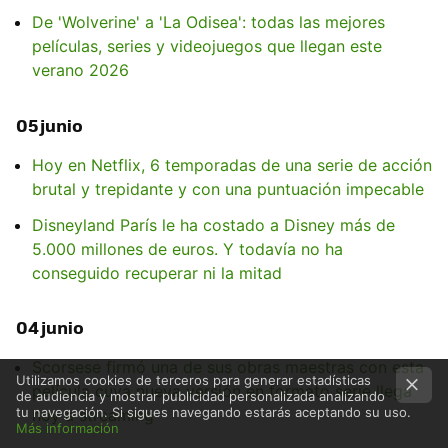
De 'Wolverine' a 'La Odisea': todas las mejores
películas, series y videojuegos que llegan este
verano 2026
05 junio
Hoy en Netflix, 6 temporadas de una serie de acción
brutal y trepidante y con una puntuación impecable
Disneyland París le ha costado a Disney más de
5.000 millones de euros. Y todavía no ha
conseguido recuperar ni la mitad
04 junio
Scorsese firmó una de sus obras maestras con esta
Utilizamos cookies de terceros para generar estadísticas
película cuya nueva versión en formato serie llega
de audiencia y mostrar publicidad personalizada analizando
tu navegación. Si sigues navegando estarás aceptando su uso.
hoy a streaming
Más información