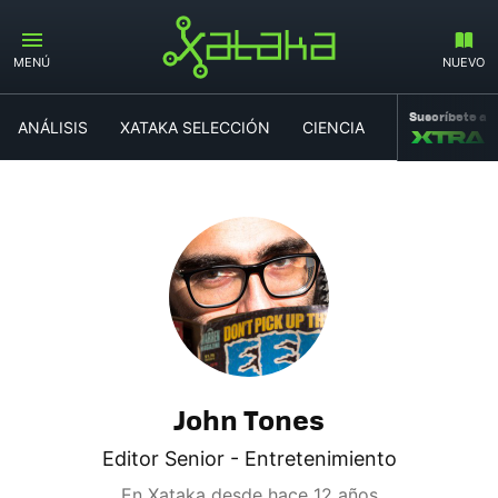
MENÚ
NUEVO
Suscríbete a
ANÁLISIS
XATAKA SELECCIÓN
CIENCIA
MOVILIDAD
John Tones
Editor Senior - Entretenimiento
En Xataka desde
hace 12 años