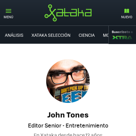
MENÚ
NUEVO
Suscríbete a
ANÁLISIS
XATAKA SELECCIÓN
CIENCIA
MOVILIDAD
John Tones
Editor Senior - Entretenimiento
En Xataka desde
hace 12 años