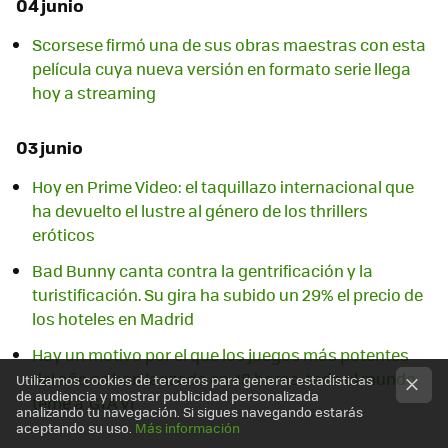
04 junio
Scorsese firmó una de sus obras maestras con esta
película cuya nueva versión en formato serie llega
hoy a streaming
03 junio
Hoy en Prime Video: el taquillazo internacional que
ha devuelto el lustre al género de los thrillers
eróticos
Bad Bunny canta contra la gentrificación y la
turistificación. Su gira ha subido un 29% el precio de
los hoteles en Madrid
Hay un motivo por el que los juegos más potentes
del año se han lanzado en 48 horas: todo el mundo
Utilizamos cookies de terceros para generar estadísticas
de audiencia y mostrar publicidad personalizada
teme a 'GTA VI'
analizando tu navegación. Si sigues navegando estarás
aceptando su uso.
Más información