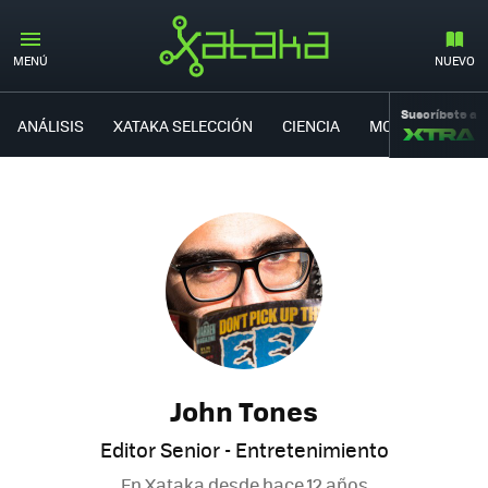
MENÚ
NUEVO
Suscríbete a
ANÁLISIS
XATAKA SELECCIÓN
CIENCIA
MOVILIDAD
John Tones
Editor Senior - Entretenimiento
En Xataka desde
hace 12 años