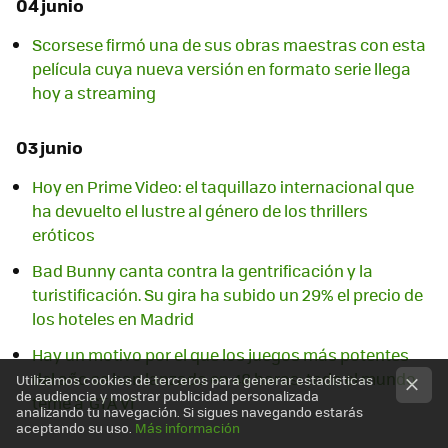
04 junio
Scorsese firmó una de sus obras maestras con esta
película cuya nueva versión en formato serie llega
hoy a streaming
03 junio
Hoy en Prime Video: el taquillazo internacional que
ha devuelto el lustre al género de los thrillers
eróticos
Bad Bunny canta contra la gentrificación y la
turistificación. Su gira ha subido un 29% el precio de
los hoteles en Madrid
Hay un motivo por el que los juegos más potentes
del año se han lanzado en 48 horas: todo el mundo
Utilizamos cookies de terceros para generar estadísticas
de audiencia y mostrar publicidad personalizada
teme a 'GTA VI'
analizando tu navegación. Si sigues navegando estarás
aceptando su uso.
Más información