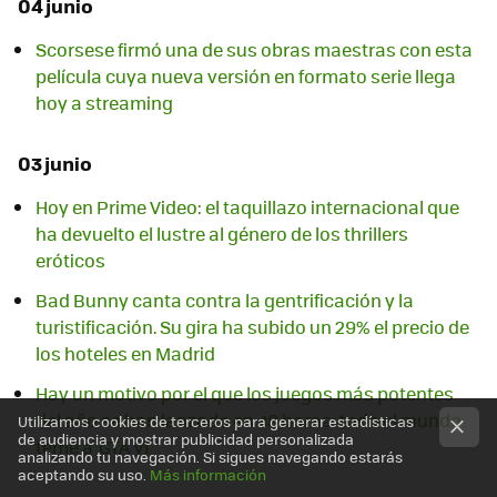
04 junio
Scorsese firmó una de sus obras maestras con esta
película cuya nueva versión en formato serie llega
hoy a streaming
03 junio
Hoy en Prime Video: el taquillazo internacional que
ha devuelto el lustre al género de los thrillers
eróticos
Bad Bunny canta contra la gentrificación y la
turistificación. Su gira ha subido un 29% el precio de
los hoteles en Madrid
Hay un motivo por el que los juegos más potentes
del año se han lanzado en 48 horas: todo el mundo
Utilizamos cookies de terceros para generar estadísticas
de audiencia y mostrar publicidad personalizada
teme a 'GTA VI'
analizando tu navegación. Si sigues navegando estarás
aceptando su uso.
Más información