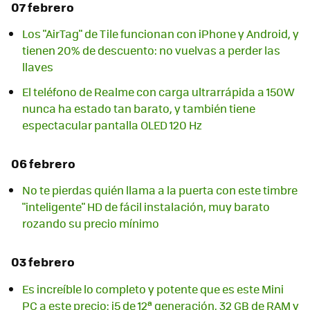
07 febrero
Los "AirTag" de Tile funcionan con iPhone y Android, y
tienen 20% de descuento: no vuelvas a perder las
llaves
El teléfono de Realme con carga ultrarrápida a 150W
nunca ha estado tan barato, y también tiene
espectacular pantalla OLED 120 Hz
06 febrero
No te pierdas quién llama a la puerta con este timbre
"inteligente" HD de fácil instalación, muy barato
rozando su precio mínimo
03 febrero
Es increíble lo completo y potente que es este Mini
PC a este precio: i5 de 12ª generación, 32 GB de RAM y