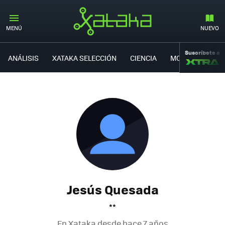
MENÚ
NUEVO
Suscríbete a
ANÁLISIS
XATAKA SELECCIÓN
CIENCIA
MOVILIDAD
Jesús Quesada
**
En Xataka desde
hace 7 años