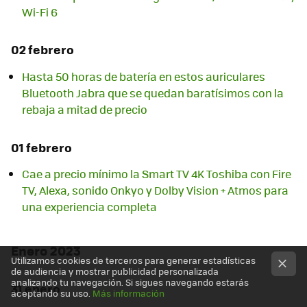
Wi-Fi 6
02 febrero
Hasta 50 horas de batería en estos auriculares
Bluetooth Jabra que se quedan baratísimos con la
rebaja a mitad de precio
01 febrero
Cae a precio mínimo la Smart TV 4K Toshiba con Fire
TV, Alexa, sonido Onkyo y Dolby Vision + Atmos para
una experiencia completa
Enero 2023
Utilizamos cookies de terceros para generar estadísticas
de audiencia y mostrar publicidad personalizada
analizando tu navegación. Si sigues navegando estarás
31 enero
aceptando su uso.
Más información