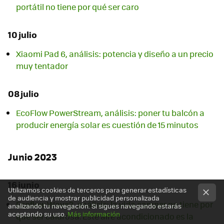
portátil no tiene por qué ser caro
10 julio
Xiaomi Pad 6, análisis: potencia y diseño a un precio
muy tentador
08 julio
EcoFlow PowerStream, análisis: poner tu balcón a
producir energía solar es cuestión de 15 minutos
Junio 2023
16 junio
Utilizamos cookies de terceros para generar estadísticas
de audiencia y mostrar publicidad personalizada
Ecoflow Wave2, análisis: la vida camper no tiene por
analizando tu navegación. Si sigues navegando estarás
aceptando su uso.
Más información
qué ser calurosa. Este aire acondicionado es la