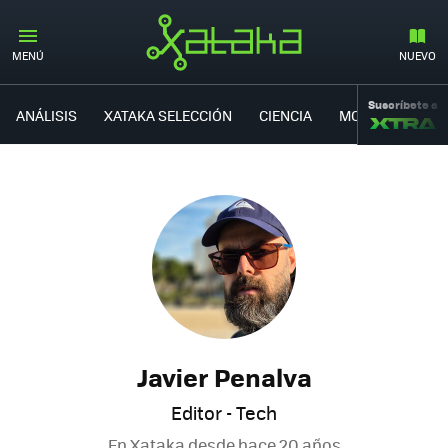
MENÚ
NUEVO
Suscríbete a
ANÁLISIS
XATAKA SELECCIÓN
CIENCIA
MOVILIDAD
Javier Penalva
Editor - Tech
En Xataka desde
hace 20 años