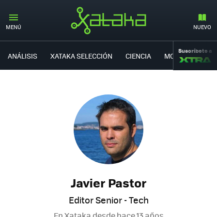
MENÚ
NUEVO
Suscríbete a
ANÁLISIS
XATAKA SELECCIÓN
CIENCIA
MOVILIDAD
Javier Pastor
Editor Senior - Tech
En Xataka desde
hace 13 años