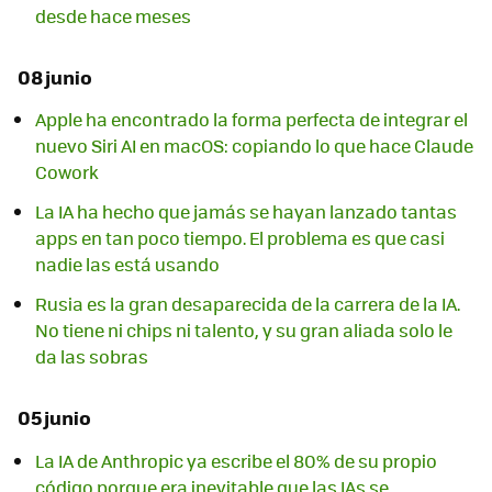
desde hace meses
08 junio
Apple ha encontrado la forma perfecta de integrar el
nuevo Siri AI en macOS: copiando lo que hace Claude
Cowork
La IA ha hecho que jamás se hayan lanzado tantas
apps en tan poco tiempo. El problema es que casi
nadie las está usando
Rusia es la gran desaparecida de la carrera de la IA.
No tiene ni chips ni talento, y su gran aliada solo le
da las sobras
05 junio
La IA de Anthropic ya escribe el 80% de su propio
código porque era inevitable que las IAs se