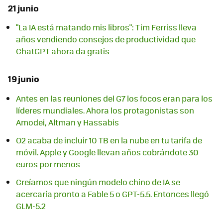
21 junio
"La IA está matando mis libros": Tim Ferriss lleva
años vendiendo consejos de productividad que
ChatGPT ahora da gratis
19 junio
Antes en las reuniones del G7 los focos eran para los
líderes mundiales. Ahora los protagonistas son
Amodei, Altman y Hassabis
O2 acaba de incluir 10 TB en la nube en tu tarifa de
móvil. Apple y Google llevan años cobrándote 30
euros por menos
Creíamos que ningún modelo chino de IA se
acercaría pronto a Fable 5 o GPT-5.5. Entonces llegó
GLM-5.2