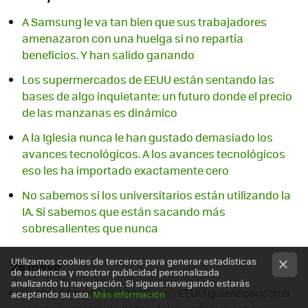
A Samsung le va tan bien que sus trabajadores
amenazaron con una huelga si no repartía
beneficios. Y han salido ganando
Los supermercados de EEUU están sentando las
bases de algo inquietante: un futuro donde el precio
de las manzanas es dinámico
A la Iglesia nunca le han gustado demasiado los
avances tecnológicos. A los avances tecnológicos
eso les ha importado exactamente cero
No sabemos si los universitarios están utilizando la
IA. Sí sabemos que están sacando más
sobresalientes que nunca
Utilizamos cookies de terceros para generar estadísticas
26 mayo
de audiencia y mostrar publicidad personalizada
analizando tu navegación. Si sigues navegando estarás
"Como 23 bombas atómicas": EEUU quiere construir
aceptando su uso.
Más información