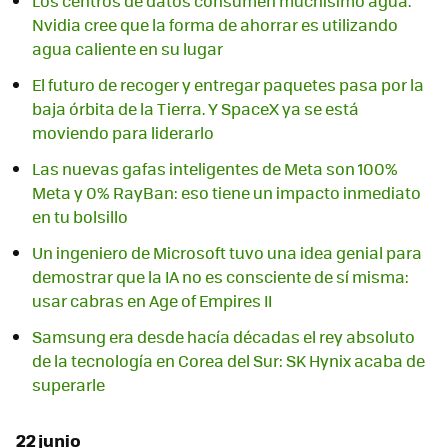
Los centros de datos consumen muchísimo agua.
Nvidia cree que la forma de ahorrar es utilizando
agua caliente en su lugar
El futuro de recoger y entregar paquetes pasa por la
baja órbita de la Tierra. Y SpaceX ya se está
moviendo para liderarlo
Las nuevas gafas inteligentes de Meta son 100%
Meta y 0% RayBan: eso tiene un impacto inmediato
en tu bolsillo
Un ingeniero de Microsoft tuvo una idea genial para
demostrar que la IA no es consciente de sí misma:
usar cabras en Age of Empires II
Samsung era desde hacía décadas el rey absoluto
de la tecnología en Corea del Sur: SK Hynix acaba de
superarle
22 junio