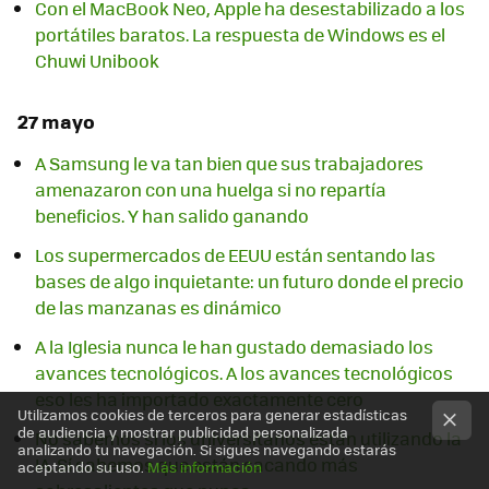
Con el MacBook Neo, Apple ha desestabilizado a los
portátiles baratos. La respuesta de Windows es el
Chuwi Unibook
27 mayo
A Samsung le va tan bien que sus trabajadores
amenazaron con una huelga si no repartía
beneficios. Y han salido ganando
Los supermercados de EEUU están sentando las
bases de algo inquietante: un futuro donde el precio
de las manzanas es dinámico
A la Iglesia nunca le han gustado demasiado los
avances tecnológicos. A los avances tecnológicos
eso les ha importado exactamente cero
Utilizamos cookies de terceros para generar estadísticas
de audiencia y mostrar publicidad personalizada
No sabemos si los universitarios están utilizando la
analizando tu navegación. Si sigues navegando estarás
IA. Sí sabemos que están sacando más
aceptando su uso.
Más información