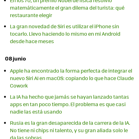
En los 70, un premio Nobel de física resolvió
matemáticamente el gran dilema del turista: qué
restaurante elegir
La gran novedad de Siri es utilizar el iPhone sin
tocarlo. Llevo haciendo lo mismo en mi Android
desde hace meses
08 junio
Apple ha encontrado la forma perfecta de integrar el
nuevo Siri AI en macOS: copiando lo que hace Claude
Cowork
La IA ha hecho que jamás se hayan lanzado tantas
apps en tan poco tiempo. El problema es que casi
nadie las está usando
Rusia es la gran desaparecida de la carrera de la IA.
No tiene ni chips ni talento, y su gran aliada solo le
da las sobras