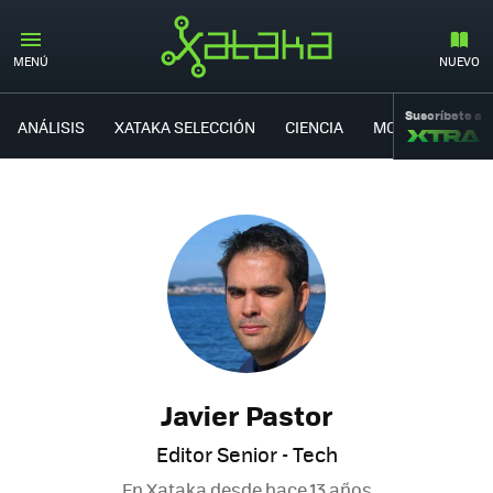
MENÚ
NUEVO
Suscríbete a
ANÁLISIS
XATAKA SELECCIÓN
CIENCIA
MOVILIDAD
Javier Pastor
Editor Senior - Tech
En Xataka desde
hace 13 años