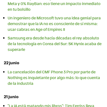
Meta y 0% RayBan: eso tiene un impacto inmediato
en tu bolsillo
Un ingeniero de Microsoft tuvo una idea genial para
demostrar que la IA no es consciente de sí misma:
usar cabras en Age of Empires II
Samsung era desde hacía décadas el rey absoluto
de la tecnología en Corea del Sur: SK Hynix acaba de
superarle
22 junio
La cancelación del CMF Phone 3 Pro por parte de
Nothing es inquietante por algo más: lo que cuenta
de la industria
21 junio
"La IA está matando mis libros": Tim Ferriss lleva