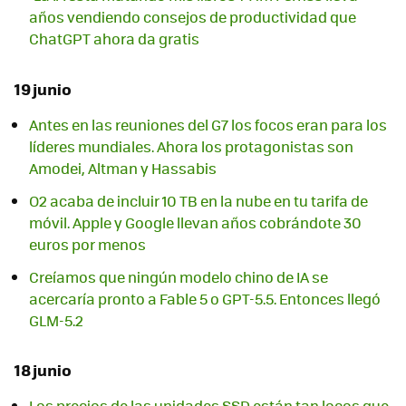
años vendiendo consejos de productividad que
ChatGPT ahora da gratis
19 junio
Antes en las reuniones del G7 los focos eran para los
líderes mundiales. Ahora los protagonistas son
Amodei, Altman y Hassabis
O2 acaba de incluir 10 TB en la nube en tu tarifa de
móvil. Apple y Google llevan años cobrándote 30
euros por menos
Creíamos que ningún modelo chino de IA se
acercaría pronto a Fable 5 o GPT-5.5. Entonces llegó
GLM-5.2
18 junio
Los precios de las unidades SSD están tan locos que