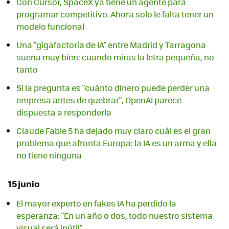
Con Cursor, SpaceX ya tiene un agente para
programar competitivo. Ahora solo le falta tener un
modelo funcional
Una "gigafactoría de IA" entre Madrid y Tarragona
suena muy bien: cuando miras la letra pequeña, no
tanto
Si la pregunta es "cuánto dinero puede perder una
empresa antes de quebrar", OpenAI parece
dispuesta a responderla
Claude Fable 5 ha dejado muy claro cuál es el gran
problema que afronta Europa: la IA es un arma y ella
no tiene ninguna
15 junio
El mayor experto en fakes IA ha perdido la
esperanza: "En un año o dos, todo nuestro sistema
visual será inútil"