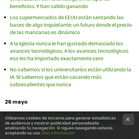
beneficios. Y han salido ganando
Los supermercados de EEUU están sentando las
bases de algo inquietante: un futuro donde el precio
de las manzanas es dinámico
A la Iglesia nunca le han gustado demasiado los
avances tecnológicos. A los avances tecnológicos
eso les ha importado exactamente cero
No sabemos si los universitarios están utilizando la
IA. Sí sabemos que están sacando más
sobresalientes que nunca
26 mayo
"Como 23 bombas atómicas": EEUU quiere construir
Utilizamos cookies de terceros para generar estadísticas
el mayor centro de datos del mundo y muchos
de audiencia y mostrar publicidad personalizada
analizando tu navegación. Si sigues navegando estarás
expertos temen problemas
aceptando su uso.
Más información