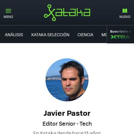
MENÚ
NUEVO
Suscríbete a
ANÁLISIS
XATAKA SELECCIÓN
CIENCIA
MOVILIDAD
Javier Pastor
Editor Senior - Tech
En Xataka desde
hace 13 años