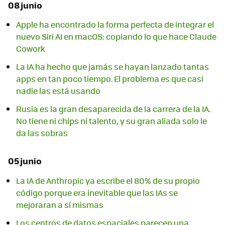
08 junio
Apple ha encontrado la forma perfecta de integrar el
nuevo Siri AI en macOS: copiando lo que hace Claude
Cowork
La IA ha hecho que jamás se hayan lanzado tantas
apps en tan poco tiempo. El problema es que casi
nadie las está usando
Rusia es la gran desaparecida de la carrera de la IA.
No tiene ni chips ni talento, y su gran aliada solo le
da las sobras
05 junio
La IA de Anthropic ya escribe el 80% de su propio
código porque era inevitable que las IAs se
mejoraran a sí mismas
Los centros de datos espaciales parecen una