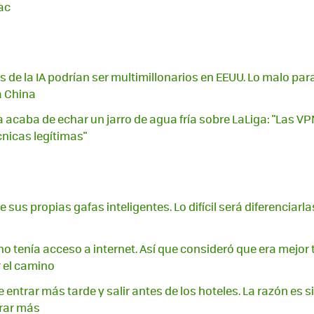
ac
s de la IA podrían ser multimillonarios en EEUU. Lo malo pa
a China
 acaba de echar un jarro de agua fría sobre LaLiga: "Las V
nicas legítimas"
sus propias gafas inteligentes. Lo difícil será diferenciarla
o tenía acceso a internet. Así que consideró que era mejor 
 el camino
entrar más tarde y salir antes de los hoteles. La razón es s
rar más