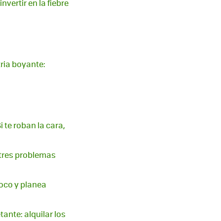
vertir en la fiebre
ria boyante:
i te roban la cara,
 tres problemas
poco y planea
ante: alquilar los