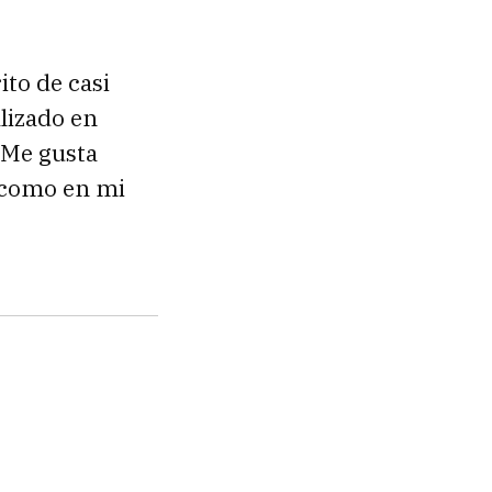
ito de casi
alizado en
 Me gusta
a como en mi