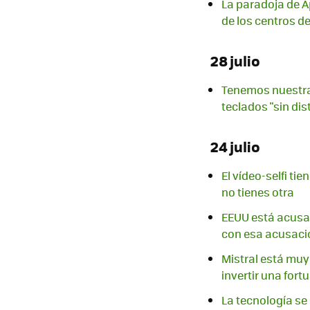
La paradoja de Ap
de los centros d
28 julio
Tenemos nuestra 
teclados "sin di
24 julio
El vídeo-selfi ti
no tienes otra
EEUU está acusa
con esa acusaci
Mistral está muy 
invertir una fortu
La tecnología se