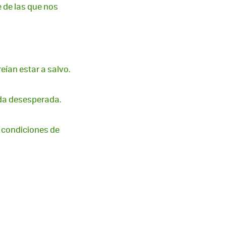
 de las que nos
eían estar a salvo.
ida desesperada.
n condiciones de