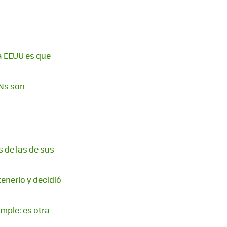
ra EEUU es que
PNs son
s de las de sus
tenerlo y decidió
imple: es otra