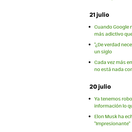
21 julio
Cuando Google mi
más adictivo qu
"¿De verdad nece
un siglo
Cada vez más em
no está nada co
20 julio
Ya tenemos robo
información lo q
Elon Musk ha ech
"Impresionante"