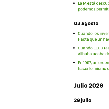
La IA está descu
podemos permiti
03 agosto
Cuando los inver
Hasta que un hac
Cuando EEUU rest
Alibaba acaba de
En 1997, un orde
hacer lo mismo 
Julio 2026
29 julio