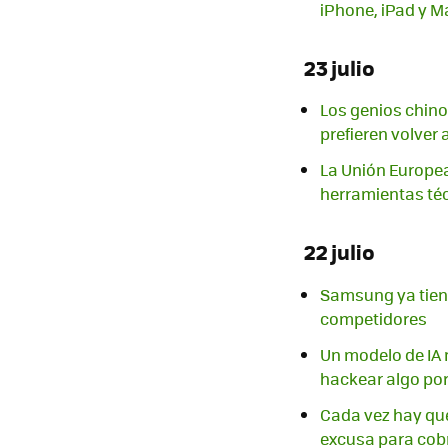
iPhone, iPad y M
23 julio
Los genios chino
prefieren volver 
La Unión Europea
herramientas téc
22 julio
Samsung ya tiene 
competidores
Un modelo de IA n
hackear algo por
Cada vez hay que 
excusa para cob