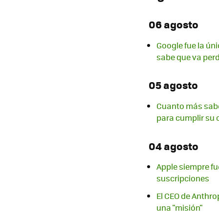
06 agosto
Google fue la ún
sabe que va per
05 agosto
Cuanto más sabe
para cumplir su o
04 agosto
Apple siempre f
suscripciones
El CEO de Anthro
una "misión"