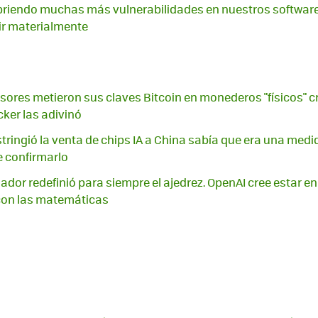
briendo muchas más vulnerabilidades en nuestros software
r materialmente
sores metieron sus claves Bitcoin en monederos "físicos" cr
ker las adivinó
ringió la venta de chips IA a China sabía que era una med
 confirmarlo
nador redefinió para siempre el ajedrez. OpenAI cree estar e
con las matemáticas