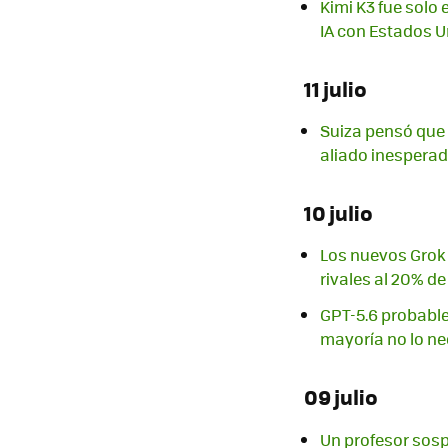
Kimi K3 fue solo
IA con Estados 
11 julio
Suiza pensó que 
aliado inesperado
10 julio
Los nuevos Grok 
rivales al 20% de
GPT-5.6 probable
mayoría no lo ne
09 julio
Un profesor sos