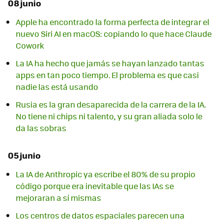
08 junio
Apple ha encontrado la forma perfecta de integrar el
nuevo Siri AI en macOS: copiando lo que hace Claude
Cowork
La IA ha hecho que jamás se hayan lanzado tantas
apps en tan poco tiempo. El problema es que casi
nadie las está usando
Rusia es la gran desaparecida de la carrera de la IA.
No tiene ni chips ni talento, y su gran aliada solo le
da las sobras
05 junio
La IA de Anthropic ya escribe el 80% de su propio
código porque era inevitable que las IAs se
mejoraran a sí mismas
Los centros de datos espaciales parecen una