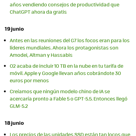
años vendiendo consejos de productividad que
ChatGPT ahora da gratis
19 junio
Antes en las reuniones del G7 los focos eran para los
líderes mundiales. Ahora los protagonistas son
Amodei, Altman y Hassabis
O2 acaba de incluir 10 TB en la nube en tu tarifa de
móvil. Apple y Google llevan años cobrándote 30
euros por menos
Creíamos que ningún modelo chino de IA se
acercaría pronto a Fable 5 o GPT-5.5. Entonces llegó
GLM-5.2
18 junio
Los precios de las unidades SSD están tan locos que