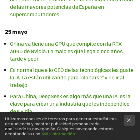
de las mayores potencias de España en
supercomputadores
25 mayo
China ya tiene una GPU que compite con la RTX
3060 de Nvidia. Lo malo es que llega cinco años
tarde y peor
Es normal que a lo CEO de las tecnológicas les guste
la IA. La están utilizando para "clonarse" y no ir al
trabajo
Para China, DeepSeek es algo más que una IA: es la
clave para crear una industria que les independice
de Nvidia
Utilizamos cookies de terceros para generar estadísticas
de audiencia y mostrar publicidad personalizada
23 mayo
analizando tu navegación. Si sigues navegando estarás
aceptando su uso.
Más información