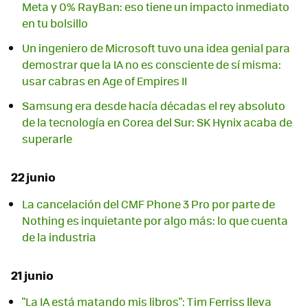
Meta y 0% RayBan: eso tiene un impacto inmediato
en tu bolsillo
Un ingeniero de Microsoft tuvo una idea genial para
demostrar que la IA no es consciente de sí misma:
usar cabras en Age of Empires II
Samsung era desde hacía décadas el rey absoluto
de la tecnología en Corea del Sur: SK Hynix acaba de
superarle
22 junio
La cancelación del CMF Phone 3 Pro por parte de
Nothing es inquietante por algo más: lo que cuenta
de la industria
21 junio
"La IA está matando mis libros": Tim Ferriss lleva