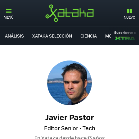
MENÚ
NUEVO
Suscríbete a
ANÁLISIS
XATAKA SELECCIÓN
CIENCIA
MOVILIDAD
Javier Pastor
Editor Senior - Tech
En Xataka desde
hace 13 años