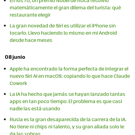
En los 70, un premio Nobel de física resolvió
matemáticamente el gran dilema del turista: qué
restaurante elegir
La gran novedad de Siri es utilizar el iPhone sin
tocarlo. Llevo haciendo lo mismo en mi Android
desde hace meses
08 junio
Apple ha encontrado la forma perfecta de integrar el
nuevo Siri AI en macOS: copiando lo que hace Claude
Cowork
La IA ha hecho que jamás se hayan lanzado tantas
apps en tan poco tiempo. El problema es que casi
nadie las está usando
Rusia es la gran desaparecida de la carrera de la IA.
No tiene ni chips ni talento, y su gran aliada solo le
da las sobras