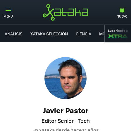
MENÚ
NUEVO
Suscríbete a
ANÁLISIS
XATAKA SELECCIÓN
CIENCIA
MOVILIDAD
Javier Pastor
Editor Senior - Tech
En Xataka desde
hace 13 años