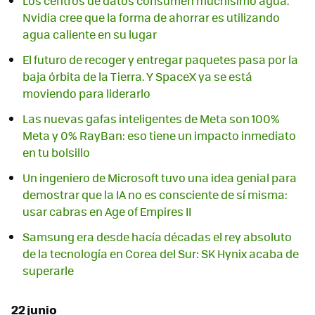
Los centros de datos consumen muchísimo agua.
Nvidia cree que la forma de ahorrar es utilizando
agua caliente en su lugar
El futuro de recoger y entregar paquetes pasa por la
baja órbita de la Tierra. Y SpaceX ya se está
moviendo para liderarlo
Las nuevas gafas inteligentes de Meta son 100%
Meta y 0% RayBan: eso tiene un impacto inmediato
en tu bolsillo
Un ingeniero de Microsoft tuvo una idea genial para
demostrar que la IA no es consciente de sí misma:
usar cabras en Age of Empires II
Samsung era desde hacía décadas el rey absoluto
de la tecnología en Corea del Sur: SK Hynix acaba de
superarle
22 junio