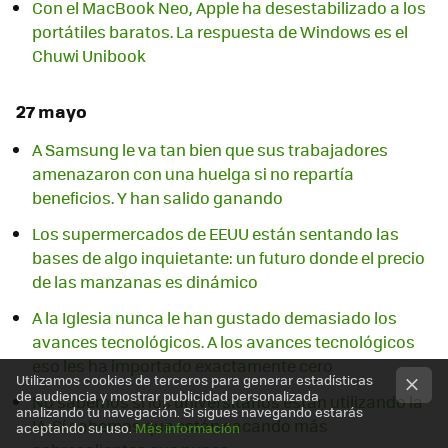
Con el MacBook Neo, Apple ha desestabilizado a los
portátiles baratos. La respuesta de Windows es el
Chuwi Unibook
27 mayo
A Samsung le va tan bien que sus trabajadores
amenazaron con una huelga si no repartía
beneficios. Y han salido ganando
Los supermercados de EEUU están sentando las
bases de algo inquietante: un futuro donde el precio
de las manzanas es dinámico
A la Iglesia nunca le han gustado demasiado los
avances tecnológicos. A los avances tecnológicos
eso les ha importado exactamente cero
Utilizamos cookies de terceros para generar estadísticas
de audiencia y mostrar publicidad personalizada
No sabemos si los universitarios están utilizando la
analizando tu navegación. Si sigues navegando estarás
IA. Sí sabemos que están sacando más
aceptando su uso.
Más información