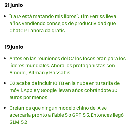
21 junio
"La IA está matando mis libros": Tim Ferriss lleva
años vendiendo consejos de productividad que
ChatGPT ahora da gratis
19 junio
Antes en las reuniones del G7 los focos eran para los
líderes mundiales. Ahora los protagonistas son
Amodei, Altman y Hassabis
O2 acaba de incluir 10 TB en la nube en tu tarifa de
móvil. Apple y Google llevan años cobrándote 30
euros por menos
Creíamos que ningún modelo chino de IA se
acercaría pronto a Fable 5 o GPT-5.5. Entonces llegó
GLM-5.2