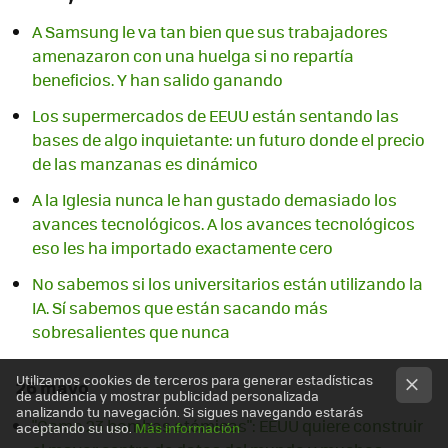
A Samsung le va tan bien que sus trabajadores
amenazaron con una huelga si no repartía
beneficios. Y han salido ganando
Los supermercados de EEUU están sentando las
bases de algo inquietante: un futuro donde el precio
de las manzanas es dinámico
A la Iglesia nunca le han gustado demasiado los
avances tecnológicos. A los avances tecnológicos
eso les ha importado exactamente cero
No sabemos si los universitarios están utilizando la
IA. Sí sabemos que están sacando más
sobresalientes que nunca
Utilizamos cookies de terceros para generar estadísticas
26 mayo
de audiencia y mostrar publicidad personalizada
analizando tu navegación. Si sigues navegando estarás
"Como 23 bombas atómicas": EEUU quiere construir
aceptando su uso.
Más información