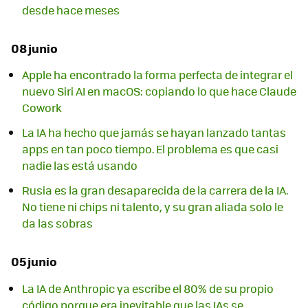
desde hace meses
08 junio
Apple ha encontrado la forma perfecta de integrar el
nuevo Siri AI en macOS: copiando lo que hace Claude
Cowork
La IA ha hecho que jamás se hayan lanzado tantas
apps en tan poco tiempo. El problema es que casi
nadie las está usando
Rusia es la gran desaparecida de la carrera de la IA.
No tiene ni chips ni talento, y su gran aliada solo le
da las sobras
05 junio
La IA de Anthropic ya escribe el 80% de su propio
código porque era inevitable que las IAs se