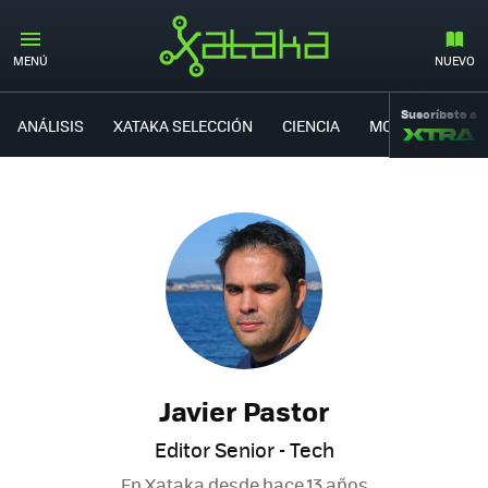
MENÚ
NUEVO
Suscríbete a
ANÁLISIS
XATAKA SELECCIÓN
CIENCIA
MOVILIDAD
Javier Pastor
Editor Senior - Tech
En Xataka desde
hace 13 años