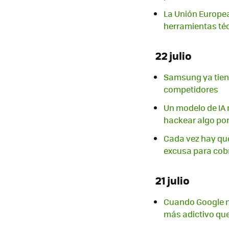
La Unión Europea
herramientas téc
22 julio
Samsung ya tiene 
competidores
Un modelo de IA n
hackear algo por
Cada vez hay que 
excusa para cob
21 julio
Cuando Google mi
más adictivo qu