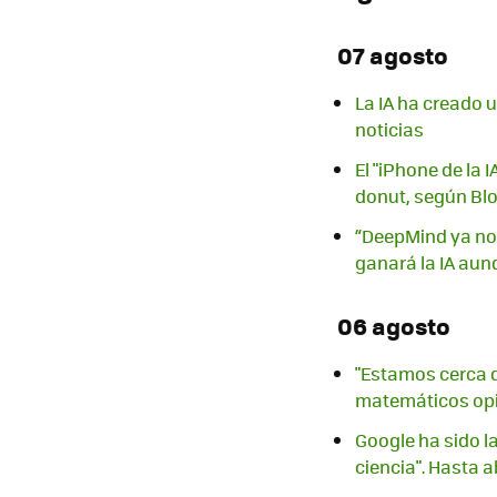
07 agosto
La IA ha creado 
noticias
El "iPhone de la 
donut, según B
“DeepMind ya no 
ganará la IA aun
06 agosto
"Estamos cerca q
matemáticos opi
Google ha sido l
ciencia". Hasta 