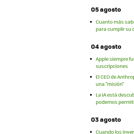
05 agosto
Cuanto más sabe
para cumplir su o
04 agosto
Apple siempre f
suscripciones
El CEO de Anthro
una "misión"
La IA está descu
podemos permiti
03 agosto
Cuando los inver