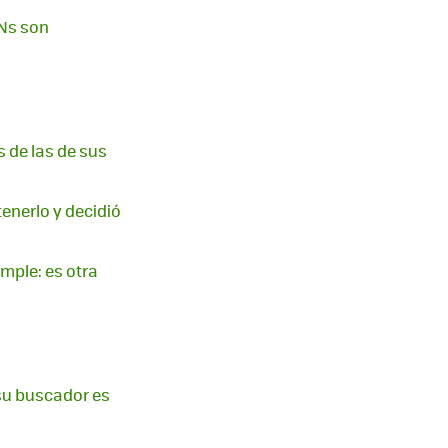
PNs son
s de las de sus
tenerlo y decidió
imple: es otra
 su buscador es