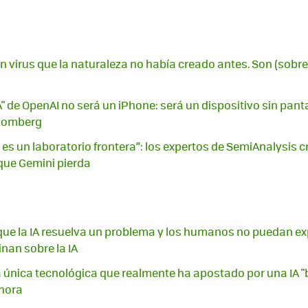
un virus que la naturaleza no había creado antes. Son (sobr
IA" de OpenAI no será un iPhone: será un dispositivo sin pant
loomberg
es un laboratorio frontera”: los expertos de SemiAnalysis 
que Gemini pierda
ue la IA resuelva un problema y los humanos no puedan expl
nan sobre la IA
a única tecnológica que realmente ha apostado por una IA "
ahora