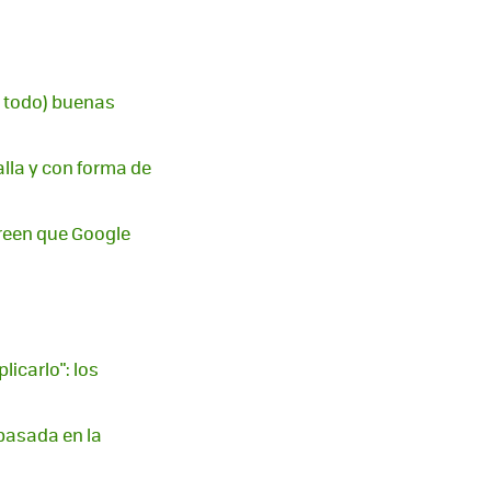
e todo) buenas
alla y con forma de
creen que Google
icarlo": los
basada en la