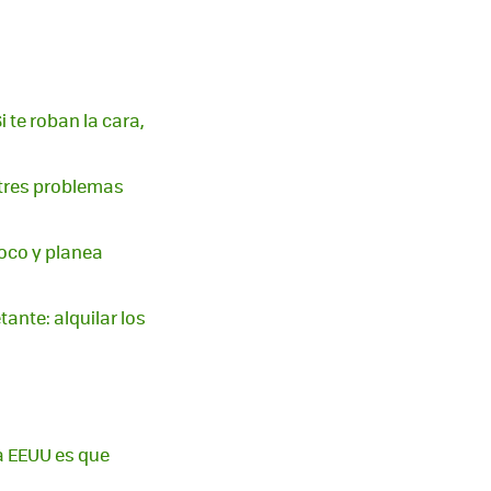
i te roban la cara,
 tres problemas
poco y planea
ante: alquilar los
ra EEUU es que