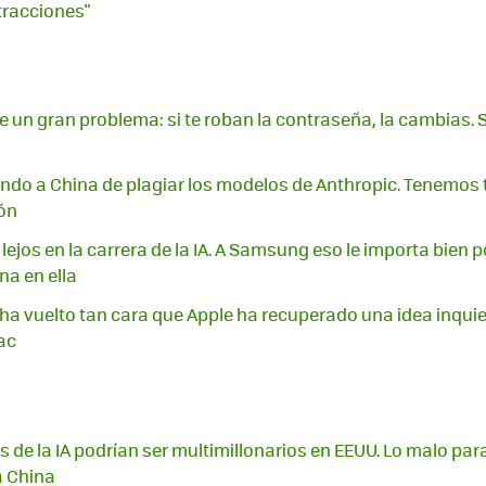
stracciones"
ene un gran problema: si te roban la contraseña, la cambias. S
ndo a China de plagiar los modelos de Anthropic. Tenemos
ón
lejos en la carrera de la IA. A Samsung eso le importa bien 
na en ella
 ha vuelto tan cara que Apple ha recuperado una idea inquiet
ac
s de la IA podrían ser multimillonarios en EEUU. Lo malo pa
a China