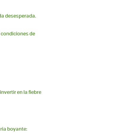
ida desesperada.
n condiciones de
vertir en la fiebre
ria boyante: