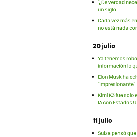
"¿De verdad nece
un siglo
Cada vez más em
no está nada co
20 julio
Ya tenemos robo
información lo q
Elon Musk ha ech
"Impresionante"
Kimi K3 fue solo
IA con Estados 
11 julio
Suiza pensó que 