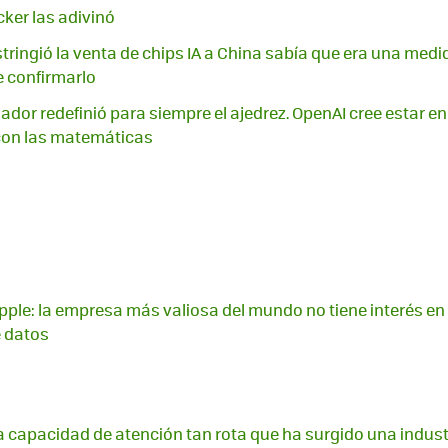
ker las adivinó
ringió la venta de chips IA a China sabía que era una med
 confirmarlo
nador redefinió para siempre el ajedrez. OpenAI cree estar e
con las matemáticas
ple: la empresa más valiosa del mundo no tiene interés en in
e datos
capacidad de atención tan rota que ha surgido una indust