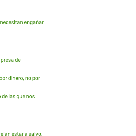
 necesitan engañar
mpresa de
por dinero, no por
 de las que nos
eían estar a salvo.