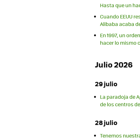
Hasta que un hac
Cuando EEUU rest
Alibaba acaba de
En 1997, un orde
hacer lo mismo 
Julio 2026
29 julio
La paradoja de Ap
de los centros d
28 julio
Tenemos nuestra 