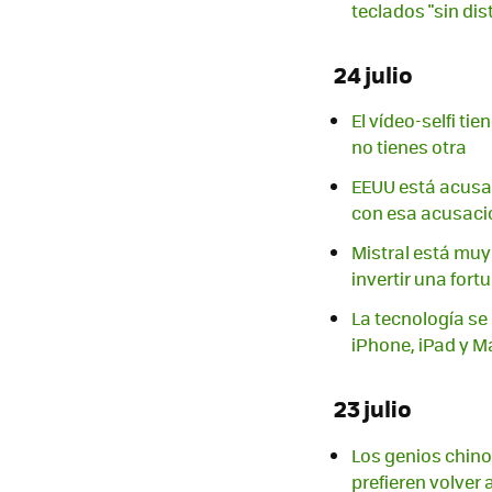
teclados "sin di
24 julio
El vídeo-selfi ti
no tienes otra
EEUU está acusa
con esa acusaci
Mistral está muy 
invertir una fortu
La tecnología se
iPhone, iPad y M
23 julio
Los genios chino
prefieren volver 