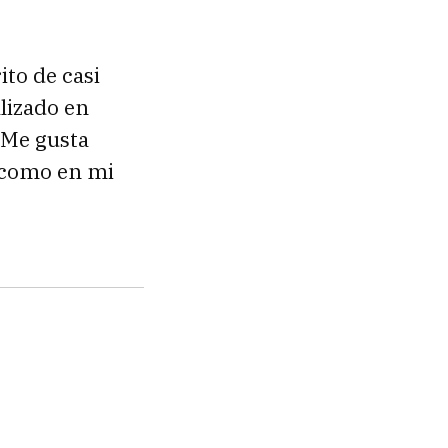
ito de casi
alizado en
 Me gusta
a como en mi