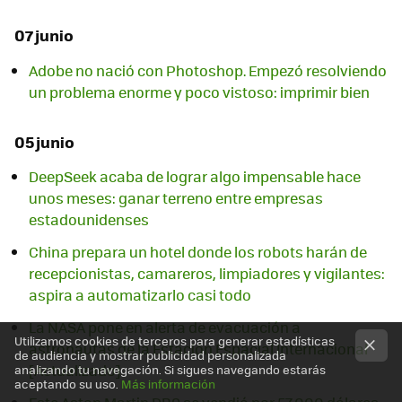
07 junio
Adobe no nació con Photoshop. Empezó resolviendo
un problema enorme y poco vistoso: imprimir bien
05 junio
DeepSeek acaba de lograr algo impensable hace
unos meses: ganar terreno entre empresas
estadounidenses
China prepara un hotel donde los robots harán de
recepcionistas, camareros, limpiadores y vigilantes:
aspira a automatizarlo casi todo
La NASA pone en alerta de evacuación a
Utilizamos cookies de terceros para generar estadísticas
astronautas de la Estación Espacial Internacional
de audiencia y mostrar publicidad personalizada
[Actualizado]
analizando tu navegación. Si sigues navegando estarás
aceptando su uso.
Más información