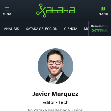
MENÚ
NUEVO
Suscríbete a
ANÁLISIS
XATAKA SELECCIÓN
CIENCIA
MOVILIDAD
Javier Marquez
Editor - Tech
En Xataka desde
hace 5 años