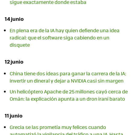
sigue exactamente donde estaba
14 junio
En plena era de la IA hay quien defiende una idea
radical: que el software siga cabiendo en un
disquete
12 junio
China tiene dos ideas para ganar la carrera de la IA:
invertir un dineral y dejar a NVIDIA casi sin margen
Un helicóptero Apache de 25 millones cayó cerca de
Omán: la explicación apunta a un dron iraní barato
11 junio
Grecia se las prometía muy felices cuando
automatizó la vigilancia del tráfico a una IA. Hasta