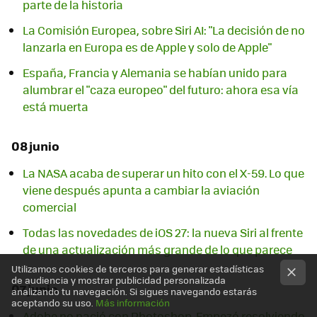
parte de la historia
La Comisión Europea, sobre Siri AI: "La decisión de no
lanzarla en Europa es de Apple y solo de Apple"
España, Francia y Alemania se habían unido para
alumbrar el "caza europeo" del futuro: ahora esa vía
está muerta
08 junio
La NASA acaba de superar un hito con el X-59. Lo que
viene después apunta a cambiar la aviación
comercial
Todas las novedades de iOS 27: la nueva Siri al frente
de una actualización más grande de lo que parece
Utilizamos cookies de terceros para generar estadísticas
de audiencia y mostrar publicidad personalizada
07 junio
analizando tu navegación. Si sigues navegando estarás
aceptando su uso.
Más información
Adobe no nació con Photoshop. Empezó resolviendo