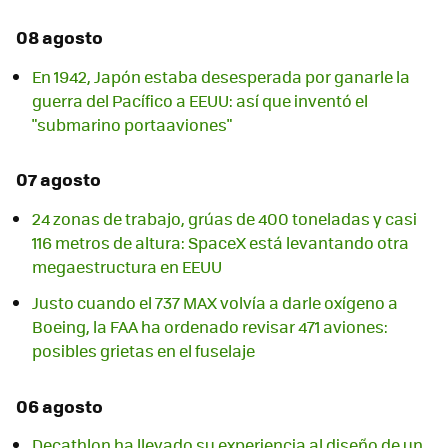
08 agosto
En 1942, Japón estaba desesperada por ganarle la
guerra del Pacífico a EEUU: así que inventó el
"submarino portaaviones"
07 agosto
24 zonas de trabajo, grúas de 400 toneladas y casi
116 metros de altura: SpaceX está levantando otra
megaestructura en EEUU
Justo cuando el 737 MAX volvía a darle oxígeno a
Boeing, la FAA ha ordenado revisar 471 aviones:
posibles grietas en el fuselaje
06 agosto
Decathlon ha llevado su experiencia al diseño de un