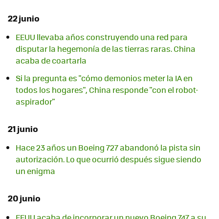
22 junio
EEUU llevaba años construyendo una red para
disputar la hegemonía de las tierras raras. China
acaba de coartarla
Si la pregunta es "cómo demonios meter la IA en
todos los hogares", China responde "con el robot-
aspirador"
21 junio
Hace 23 años un Boeing 727 abandonó la pista sin
autorización. Lo que ocurrió después sigue siendo
un enigma
20 junio
EEUU acaba de incorporar un nuevo Boeing 747 a su