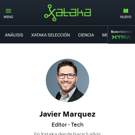
MENÚ
NUEVO
Suscríbete a
ANÁLISIS
XATAKA SELECCIÓN
CIENCIA
MOVILIDAD
Javier Marquez
Editor - Tech
En Xataka desde
hace 5 años