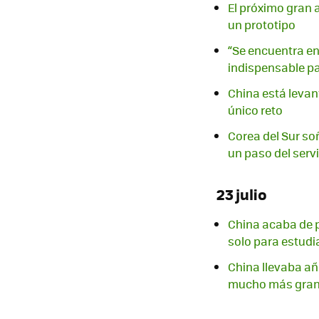
El próximo gran 
un prototipo
“Se encuentra en 
indispensable p
China está levant
único reto
Corea del Sur soñ
un paso del serv
23 julio
China acaba de p
solo para estud
China llevaba añ
mucho más gra