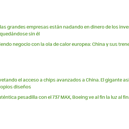
A, las grandes empresas están nadando en dinero de los inver
quedándose sin él
endo negocio con la ola de calor europea: China y sus trene
vetando el acceso a chips avanzados a China. El gigante a
ropios diseños
téntica pesadilla con el 737 MAX, Boeing ve al fin la luz al fi