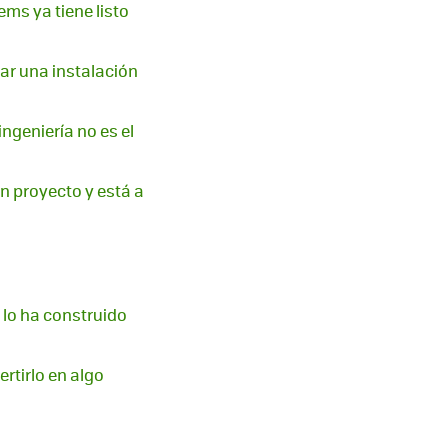
ems ya tiene listo
uar una instalación
ingeniería no es el
un proyecto y está a
lo ha construido
rtirlo en algo