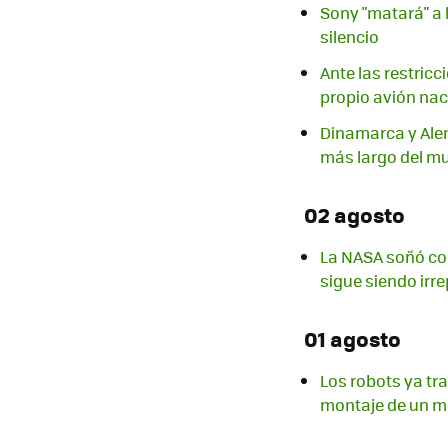
Sony "matará" a 
silencio
Ante las restric
propio avión nac
Dinamarca y Alem
más largo del m
02 agosto
La NASA soñó con
sigue siendo irre
01 agosto
Los robots ya tr
montaje de un m