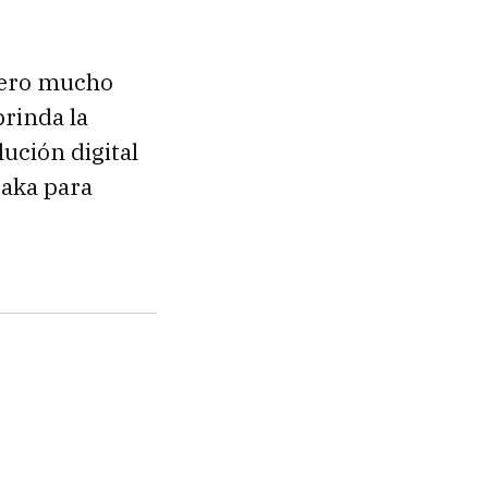
pero mucho
rinda la
ución digital
taka para