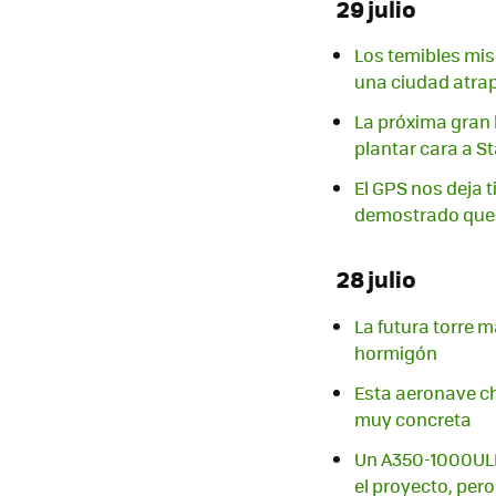
29 julio
Los temibles mis
una ciudad atrap
La próxima gran 
plantar cara a St
El GPS nos deja t
demostrado que 
28 julio
La futura torre 
hormigón
Esta aeronave ch
muy concreta
Un A350-1000ULR 
el proyecto, pero