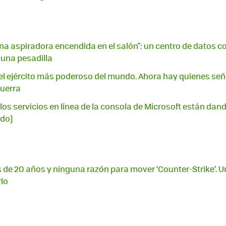
na aspiradora encendida en el salón": un centro de datos con
 una pesadilla
l ejército más poderoso del mundo. Ahora hay quienes señ
guerra
los servicios en línea de la consola de Microsoft están dando
ado]
 de 20 años y ninguna razón para mover ‘Counter-Strike’. U
rlo