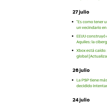
27 julio
"Es como tener u
un vecindario en
EEUU construyó e
Aquiles: la ciber
Xbox está caído: 
global [Actualiz
26 julio
La PSP tiene más
decidido intenta
24 julio