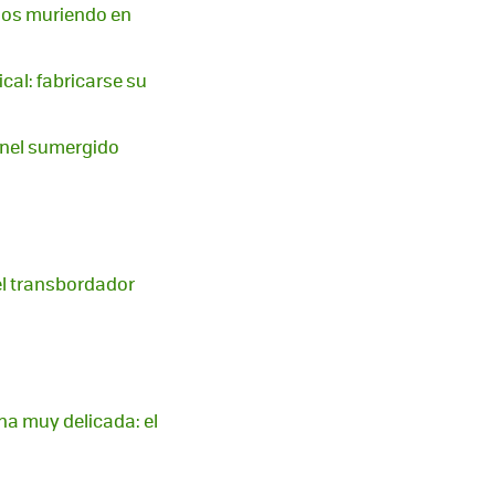
años muriendo en
cal: fabricarse su
únel sumergido
el transbordador
na muy delicada: el