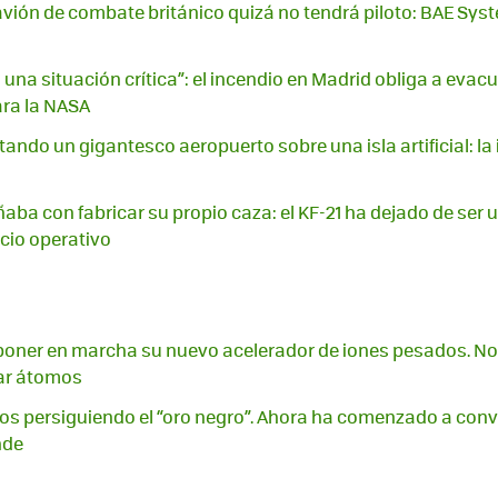
avión de combate británico quizá no tendrá piloto: BAE Syst
una situación crítica”: el incendio en Madrid obliga a evac
ara la NASA
ando un gigantesco aeropuerto sobre una isla artificial: la 
aba con fabricar su propio caza: el KF-21 ha dejado de ser 
icio operativo
oner en marcha su nuevo acelerador de iones pesados. No 
iar átomos
os persiguiendo el “oro negro”. Ahora ha comenzado a conve
nde