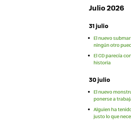
Julio 2026
31 julio
El nuevo submari
ningún otro pued
El CD parecía co
historia
30 julio
El nuevo monstru
ponerse a trabaj
Alguien ha tenido
justo lo que ne