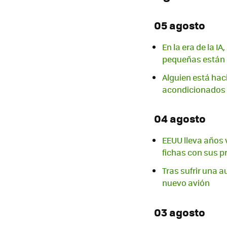
05 agosto
En la era de la I
pequeñas están 
Alguien está haci
acondicionados
04 agosto
EEUU lleva años 
fichas con sus p
Tras sufrir una au
nuevo avión
03 agosto