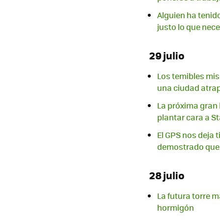
Alguien ha tenido
justo lo que ne
29 julio
Los temibles mis
una ciudad atrap
La próxima gran 
plantar cara a St
El GPS nos deja t
demostrado que 
28 julio
La futura torre 
hormigón