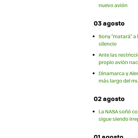
nuevo avión
03 agosto
Sony "matará" a 
silencio
Ante las restric
propio avión nac
Dinamarca y Alem
más largo del m
02 agosto
La NASA soñó con
sigue siendo irre
01 agosto