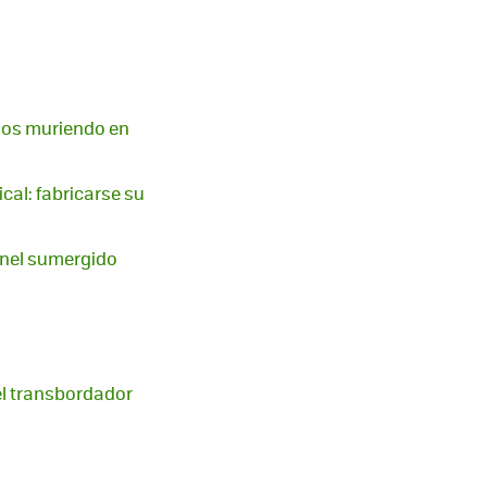
años muriendo en
cal: fabricarse su
únel sumergido
el transbordador