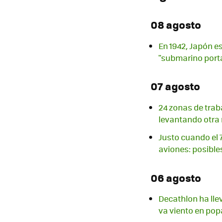
08 agosto
En 1942, Japón e
"submarino port
07 agosto
24 zonas de trab
levantando otra
Justo cuando el 
aviones: posibles
06 agosto
Decathlon ha lle
va viento en pop