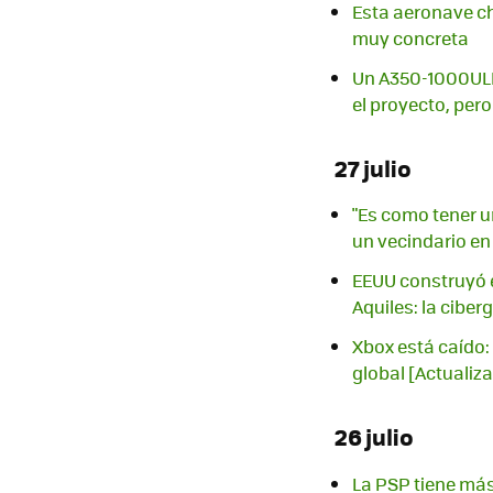
Esta aeronave ch
muy concreta
Un A350-1000ULR 
el proyecto, pero
27 julio
"Es como tener u
un vecindario en
EEUU construyó e
Aquiles: la ciber
Xbox está caído: 
global [Actualiz
26 julio
La PSP tiene más