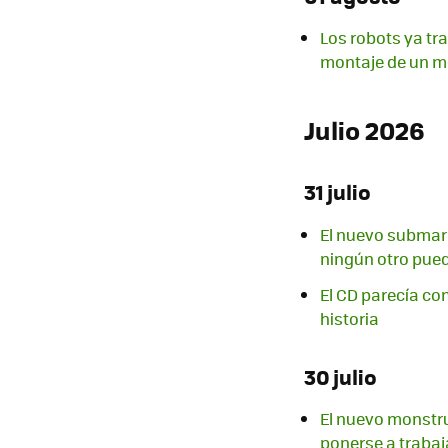
Los robots ya tr
montaje de un m
Julio 2026
31 julio
El nuevo submari
ningún otro pued
El CD parecía co
historia
30 julio
El nuevo monstru
ponerse a trabaj