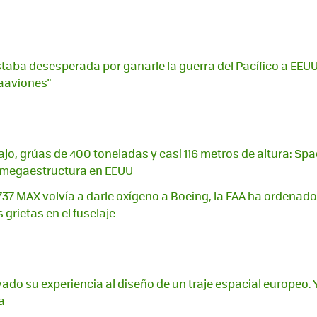
staba desesperada por ganarle la guerra del Pacífico a EEUU:
aaviones"
ajo, grúas de 400 toneladas y casi 116 metros de altura: Sp
 megaestructura en EEUU
737 MAX volvía a darle oxígeno a Boeing, la FAA ha ordenado 
 grietas en el fuselaje
vado su experiencia al diseño de un traje espacial europeo
a