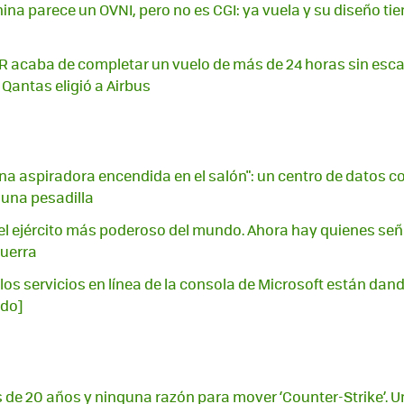
ina parece un OVNI, pero no es CGI: ya vuela y su diseño ti
acaba de completar un vuelo de más de 24 horas sin escal
 Qantas eligió a Airbus
na aspiradora encendida en el salón": un centro de datos con
 una pesadilla
l ejército más poderoso del mundo. Ahora hay quienes señ
guerra
los servicios en línea de la consola de Microsoft están dando
ado]
 de 20 años y ninguna razón para mover ‘Counter-Strike’. U