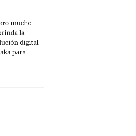
pero mucho
rinda la
ución digital
taka para