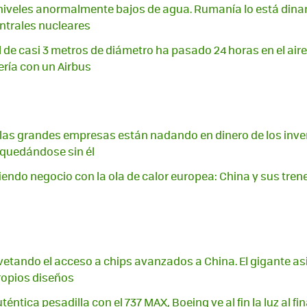
 niveles anormalmente bajos de agua. Rumanía lo está din
ntrales nucleares
 de casi 3 metros de diámetro ha pasado 24 horas en el aire
ería con un Airbus
A, las grandes empresas están nadando en dinero de los inver
quedándose sin él
endo negocio con la ola de calor europea: China y sus trene
vetando el acceso a chips avanzados a China. El gigante a
ropios diseños
téntica pesadilla con el 737 MAX, Boeing ve al fin la luz al fi