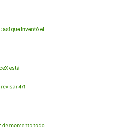
 así que inventó el
aceX está
revisar 471
. Y de momento todo