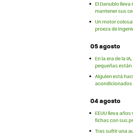
El Danubio lleva
mantener sus ce
Un motor colosal
proeza de ingeni
05 agosto
En la era de la I
pequeñas están 
Alguien está haci
acondicionados
04 agosto
EEUU lleva años 
fichas con sus p
Tras sufrir una au