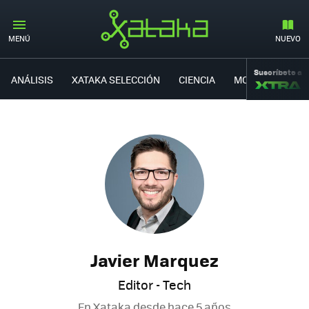
MENÚ
NUEVO
Suscríbete a
ANÁLISIS
XATAKA SELECCIÓN
CIENCIA
MOVILIDAD
Javier Marquez
Editor - Tech
En Xataka desde
hace 5 años