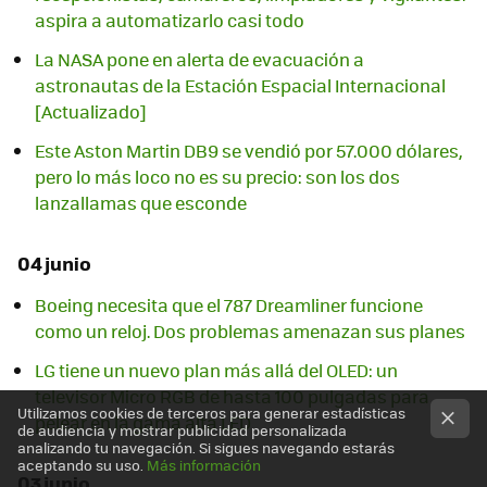
aspira a automatizarlo casi todo
La NASA pone en alerta de evacuación a
astronautas de la Estación Espacial Internacional
[Actualizado]
Este Aston Martin DB9 se vendió por 57.000 dólares,
pero lo más loco no es su precio: son los dos
lanzallamas que esconde
04 junio
Boeing necesita que el 787 Dreamliner funcione
como un reloj. Dos problemas amenazan sus planes
LG tiene un nuevo plan más allá del OLED: un
televisor Micro RGB de hasta 100 pulgadas para
Utilizamos cookies de terceros para generar estadísticas
pelear en la gama alta LED
de audiencia y mostrar publicidad personalizada
analizando tu navegación. Si sigues navegando estarás
aceptando su uso.
Más información
03 junio