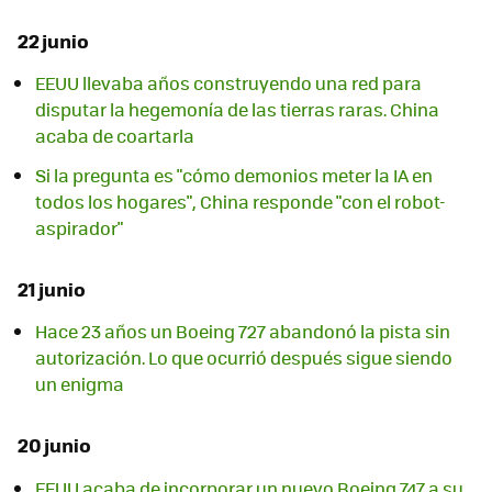
22 junio
EEUU llevaba años construyendo una red para
disputar la hegemonía de las tierras raras. China
acaba de coartarla
Si la pregunta es "cómo demonios meter la IA en
todos los hogares", China responde "con el robot-
aspirador"
21 junio
Hace 23 años un Boeing 727 abandonó la pista sin
autorización. Lo que ocurrió después sigue siendo
un enigma
20 junio
EEUU acaba de incorporar un nuevo Boeing 747 a su