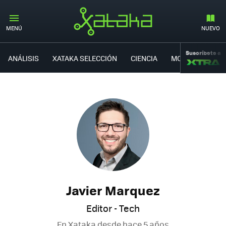
MENÚ
NUEVO
Suscríbete a
ANÁLISIS
XATAKA SELECCIÓN
CIENCIA
MOVILIDAD
Javier Marquez
Editor - Tech
En Xataka desde
hace 5 años