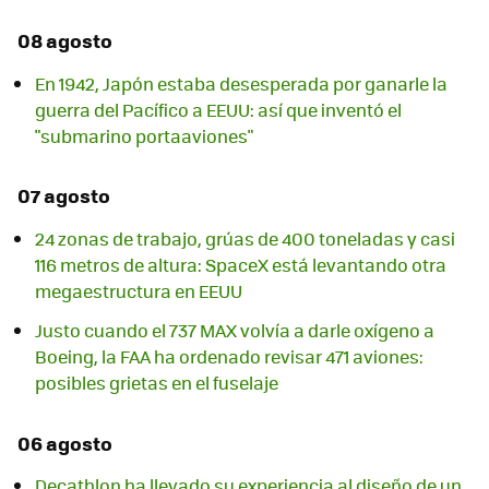
08 agosto
En 1942, Japón estaba desesperada por ganarle la
guerra del Pacífico a EEUU: así que inventó el
"submarino portaaviones"
07 agosto
24 zonas de trabajo, grúas de 400 toneladas y casi
116 metros de altura: SpaceX está levantando otra
megaestructura en EEUU
Justo cuando el 737 MAX volvía a darle oxígeno a
Boeing, la FAA ha ordenado revisar 471 aviones:
posibles grietas en el fuselaje
06 agosto
Decathlon ha llevado su experiencia al diseño de un