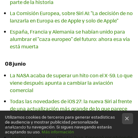
parte de la historia
La Comisión Europea, sobre Siri AI: "La decisión de no
lanzarla en Europa es de Apple y solo de Apple"
España, Francia y Alemania se habían unido para
alumbrar el "caza europeo" del futuro: ahora esa vía
está muerta
08 junio
La NASA acaba de superar un hito con el X-59. Lo que
viene después apunta a cambiar la aviación
comercial
Todas las novedades de iOS 27: la nueva Siri al frente
de una actualización más grande de lo que parece
Utilizamos cookies de terceros para generar estadísticas
de audiencia y mostrar publicidad personalizada
07 junio
analizando tu navegación. Si sigues navegando estarás
aceptando su uso.
Más información
Adobe no nació con Photoshop. Empezó resolviendo