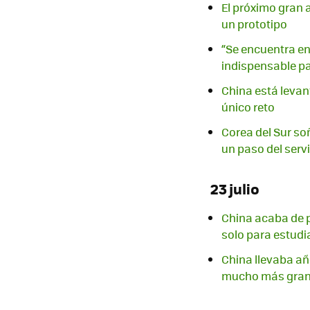
El próximo gran 
un prototipo
“Se encuentra en 
indispensable p
China está levant
único reto
Corea del Sur soñ
un paso del serv
23 julio
China acaba de p
solo para estud
China llevaba añ
mucho más gra