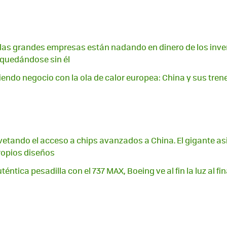
A, las grandes empresas están nadando en dinero de los inver
quedándose sin él
endo negocio con la ola de calor europea: China y sus trene
vetando el acceso a chips avanzados a China. El gigante a
ropios diseños
téntica pesadilla con el 737 MAX, Boeing ve al fin la luz al fi