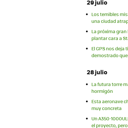
29 julio
Los temibles mis
una ciudad atrap
La próxima gran 
plantar cara a St
El GPS nos deja t
demostrado que 
28 julio
La futura torre 
hormigón
Esta aeronave ch
muy concreta
Un A350-1000ULR 
el proyecto, pero