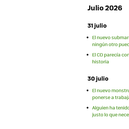
Julio 2026
31 julio
El nuevo submari
ningún otro pued
El CD parecía co
historia
30 julio
El nuevo monstru
ponerse a trabaj
Alguien ha tenido
justo lo que ne