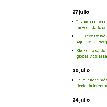
27 julio
"Es como tener u
un vecindario en
EEUU construyó e
Aquiles: la ciber
Xbox está caído: 
global [Actualiz
26 julio
La PSP tiene más
decidido intenta
24 julio