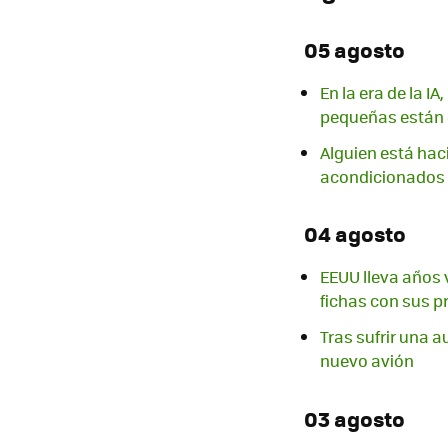
05 agosto
En la era de la I
pequeñas están 
Alguien está haci
acondicionados
04 agosto
EEUU lleva años 
fichas con sus p
Tras sufrir una au
nuevo avión
03 agosto