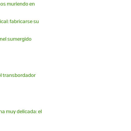
años muriendo en
cal: fabricarse su
únel sumergido
el transbordador
na muy delicada: el