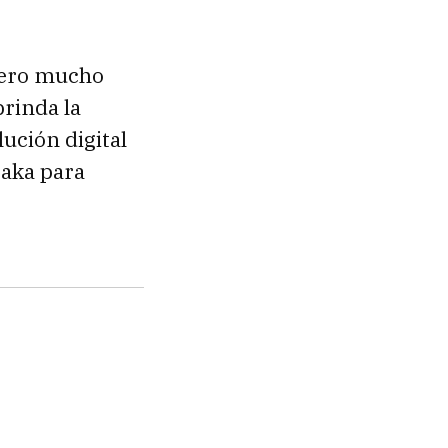
pero mucho
rinda la
ución digital
taka para