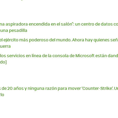
na aspiradora encendida en el salón": un centro de datos con
 una pesadilla
l ejército más poderoso del mundo. Ahora hay quienes señ
guerra
los servicios en línea de la consola de Microsoft están dando
ado]
 de 20 años y ninguna razón para mover ‘Counter-Strike’. U
rlo