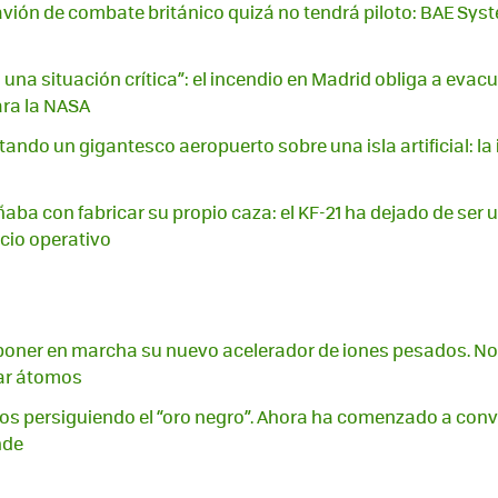
avión de combate británico quizá no tendrá piloto: BAE Syst
una situación crítica”: el incendio en Madrid obliga a evac
ara la NASA
ando un gigantesco aeropuerto sobre una isla artificial: la 
aba con fabricar su propio caza: el KF-21 ha dejado de ser 
icio operativo
oner en marcha su nuevo acelerador de iones pesados. No 
iar átomos
os persiguiendo el “oro negro”. Ahora ha comenzado a conve
nde