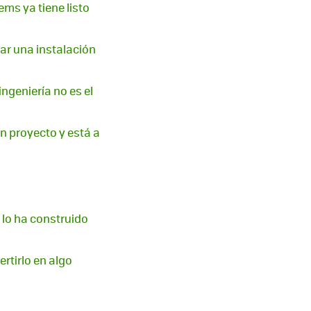
ems ya tiene listo
uar una instalación
ingeniería no es el
un proyecto y está a
lo ha construido
rtirlo en algo