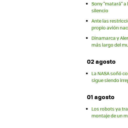
Sony "matará" a 
silencio
Ante las restric
propio avión nac
Dinamarca y Alem
más largo del m
02 agosto
La NASA soñó con
sigue siendo irre
01 agosto
Los robots ya tr
montaje de un m