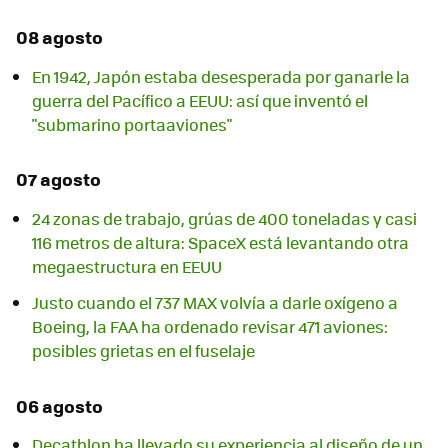
08 agosto
En 1942, Japón estaba desesperada por ganarle la
guerra del Pacífico a EEUU: así que inventó el
"submarino portaaviones"
07 agosto
24 zonas de trabajo, grúas de 400 toneladas y casi
116 metros de altura: SpaceX está levantando otra
megaestructura en EEUU
Justo cuando el 737 MAX volvía a darle oxígeno a
Boeing, la FAA ha ordenado revisar 471 aviones:
posibles grietas en el fuselaje
06 agosto
Decathlon ha llevado su experiencia al diseño de un