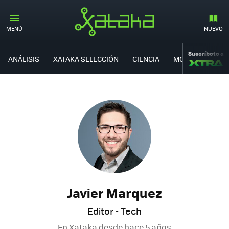
MENÚ
NUEVO
Suscríbete a
ANÁLISIS
XATAKA SELECCIÓN
CIENCIA
MOVILIDAD
Javier Marquez
Editor - Tech
En Xataka desde
hace 5 años