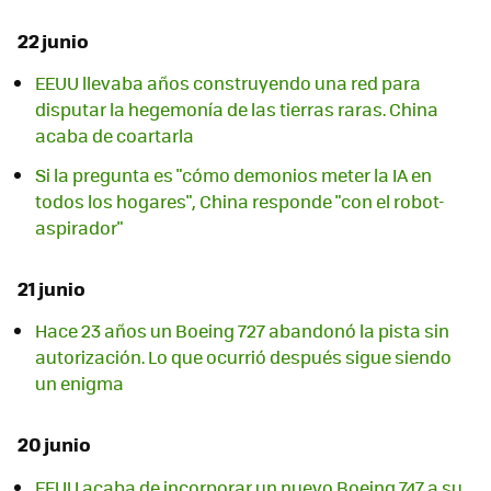
22 junio
EEUU llevaba años construyendo una red para
disputar la hegemonía de las tierras raras. China
acaba de coartarla
Si la pregunta es "cómo demonios meter la IA en
todos los hogares", China responde "con el robot-
aspirador"
21 junio
Hace 23 años un Boeing 727 abandonó la pista sin
autorización. Lo que ocurrió después sigue siendo
un enigma
20 junio
EEUU acaba de incorporar un nuevo Boeing 747 a su