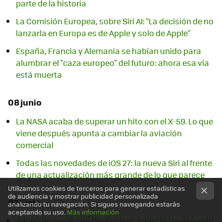
parte de la historia
La Comisión Europea, sobre Siri AI: "La decisión de no
lanzarla en Europa es de Apple y solo de Apple"
España, Francia y Alemania se habían unido para
alumbrar el "caza europeo" del futuro: ahora esa vía
está muerta
08 junio
La NASA acaba de superar un hito con el X-59. Lo que
viene después apunta a cambiar la aviación
comercial
Todas las novedades de iOS 27: la nueva Siri al frente
de una actualización más grande de lo que parece
Utilizamos cookies de terceros para generar estadísticas
de audiencia y mostrar publicidad personalizada
07 junio
analizando tu navegación. Si sigues navegando estarás
aceptando su uso.
Más información
Adobe no nació con Photoshop. Empezó resolviendo