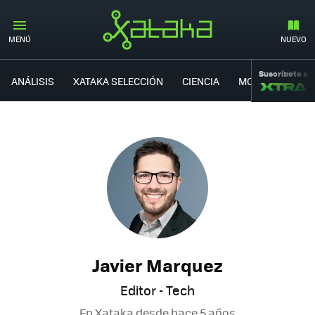
MENÚ
NUEVO
Suscríbete a
ANÁLISIS
XATAKA SELECCIÓN
CIENCIA
MOVILIDAD
Javier Marquez
Editor - Tech
En Xataka desde
hace 5 años