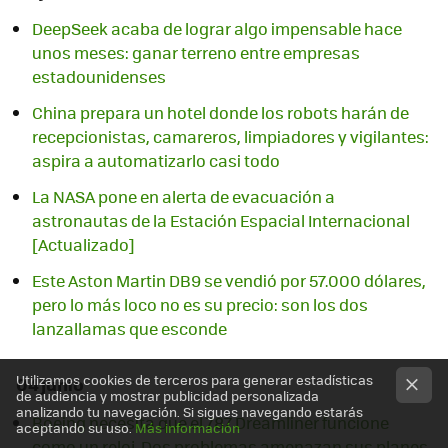
DeepSeek acaba de lograr algo impensable hace
unos meses: ganar terreno entre empresas
estadounidenses
China prepara un hotel donde los robots harán de
recepcionistas, camareros, limpiadores y vigilantes:
aspira a automatizarlo casi todo
La NASA pone en alerta de evacuación a
astronautas de la Estación Espacial Internacional
[Actualizado]
Este Aston Martin DB9 se vendió por 57.000 dólares,
pero lo más loco no es su precio: son los dos
lanzallamas que esconde
Utilizamos cookies de terceros para generar estadísticas
04 junio
de audiencia y mostrar publicidad personalizada
analizando tu navegación. Si sigues navegando estarás
Boeing necesita que el 787 Dreamliner funcione
aceptando su uso.
Más información
como un reloj. Dos problemas amenazan sus planes