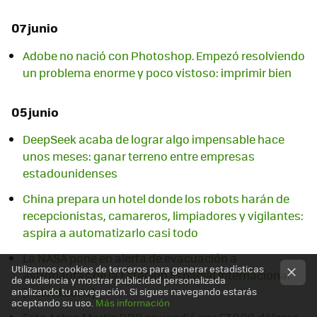
07 junio
Adobe no nació con Photoshop. Empezó resolviendo
un problema enorme y poco vistoso: imprimir bien
05 junio
DeepSeek acaba de lograr algo impensable hace
unos meses: ganar terreno entre empresas
estadounidenses
China prepara un hotel donde los robots harán de
recepcionistas, camareros, limpiadores y vigilantes:
aspira a automatizarlo casi todo
La NASA pone en alerta de evacuación a
Utilizamos cookies de terceros para generar estadísticas
astronautas de la Estación Espacial Internacional
de audiencia y mostrar publicidad personalizada
[Actualizado]
analizando tu navegación. Si sigues navegando estarás
aceptando su uso.
Más información