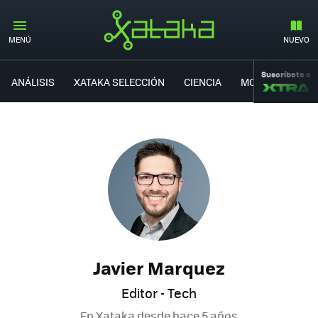
MENÚ
NUEVO
Suscríbete a
ANÁLISIS
XATAKA SELECCIÓN
CIENCIA
MOVILIDAD
Javier Marquez
Editor - Tech
En Xataka desde
hace 5 años