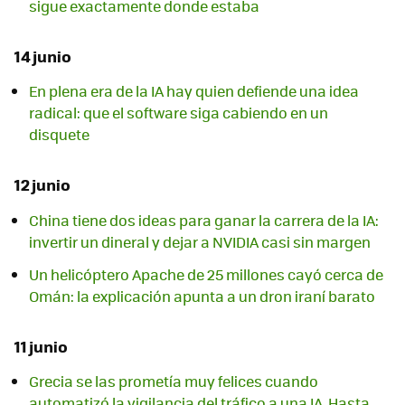
sigue exactamente donde estaba
14 junio
En plena era de la IA hay quien defiende una idea
radical: que el software siga cabiendo en un
disquete
12 junio
China tiene dos ideas para ganar la carrera de la IA:
invertir un dineral y dejar a NVIDIA casi sin margen
Un helicóptero Apache de 25 millones cayó cerca de
Omán: la explicación apunta a un dron iraní barato
11 junio
Grecia se las prometía muy felices cuando
automatizó la vigilancia del tráfico a una IA. Hasta