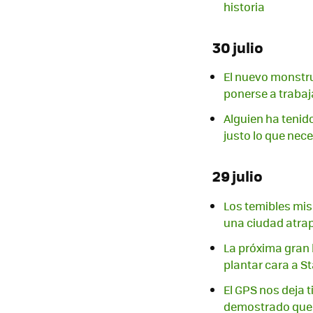
historia
30 julio
El nuevo monstru
ponerse a trabaj
Alguien ha tenido
justo lo que ne
29 julio
Los temibles mis
una ciudad atrap
La próxima gran 
plantar cara a St
El GPS nos deja t
demostrado que 