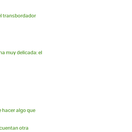
el transbordador
na muy delicada: el
e hacer algo que
 cuentan otra