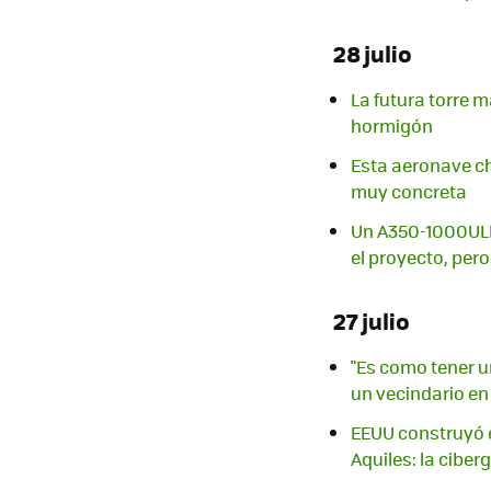
28 julio
La futura torre 
hormigón
Esta aeronave ch
muy concreta
Un A350-1000ULR 
el proyecto, pero
27 julio
"Es como tener u
un vecindario en
EEUU construyó e
Aquiles: la ciber