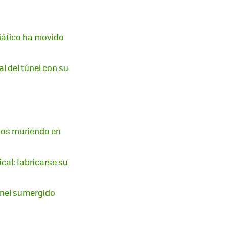
siático ha movido
nal del túnel con su
años muriendo en
cal: fabricarse su
únel sumergido