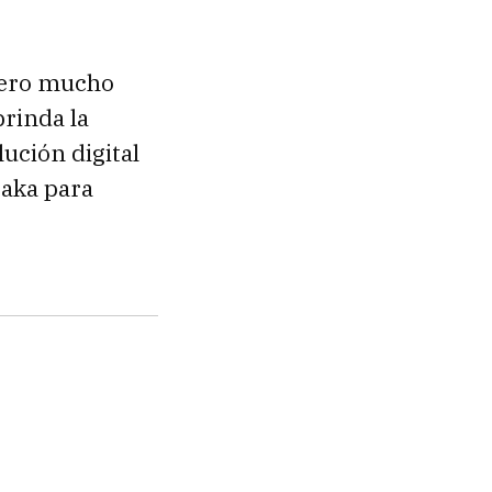
pero mucho
rinda la
ución digital
taka para