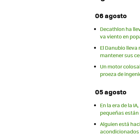
06 agosto
Decathlon ha lle
va viento en pop
El Danubio lleva
mantener sus ce
Un motor colosal
proeza de ingeni
05 agosto
En la era de la I
pequeñas están 
Alguien está haci
acondicionados