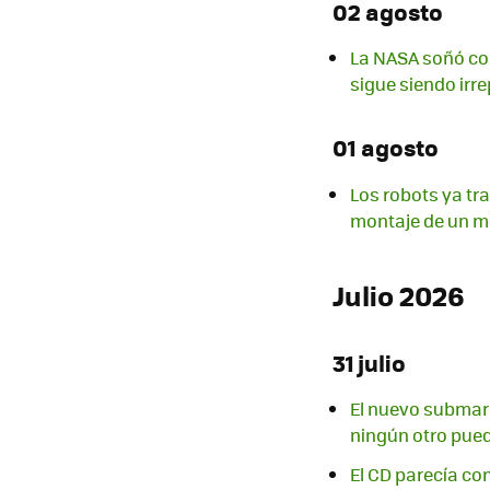
02 agosto
La NASA soñó con
sigue siendo irre
01 agosto
Los robots ya tr
montaje de un m
Julio 2026
31 julio
El nuevo submari
ningún otro pued
El CD parecía co