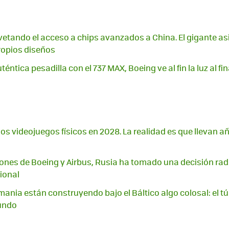
vetando el acceso a chips avanzados a China. El gigante a
ropios diseños
téntica pesadilla con el 737 MAX, Boeing ve al fin la luz al fi
los videojuegos físicos en 2028. La realidad es que llevan 
ciones de Boeing y Airbus, Rusia ha tomado una decisión radi
ional
ania están construyendo bajo el Báltico algo colosal: el t
undo