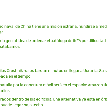
o naval de China tiene una misión extraña: hundirse a med
ar
 la genial idea de ordenar el catálogo de IKEA por dificultad
cesitábamos
iles Oreshnik rusos tardan minutos en llegar a Ucrania. Su s
ada en el tiempo
batalla por la cobertura móvil será en el espacio: Amazon t
arlink
irados dentro de los edificios. Una alternativa ya está en órb
puede llegar bajo techo