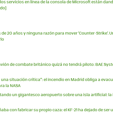
los servicios en línea de la consola de Microsoft están dando
ado]
 de 20 años y ninguna razón para mover ‘Counter-Strike’. U
rlo
avión de combate británico quizá no tendrá piloto: BAE Syst
una situación crítica”: el incendio en Madrid obliga a evac
ara la NASA
ando un gigantesco aeropuerto sobre una isla artificial: la 
aba con fabricar su propio caza: el KF-21 ha dejado de ser 