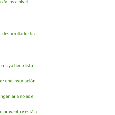
 fallos a nivel
n desarrollador ha
ems ya tiene listo
uar una instalación
ingeniería no es el
un proyecto y está a