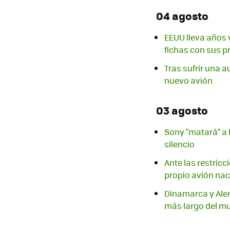
04 agosto
EEUU lleva años 
fichas con sus p
Tras sufrir una au
nuevo avión
03 agosto
Sony "matará" a 
silencio
Ante las restric
propio avión nac
Dinamarca y Alem
más largo del m