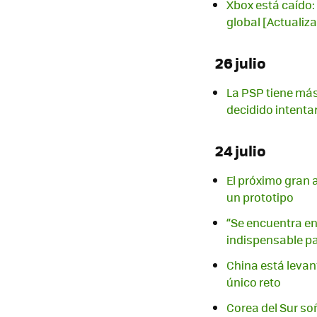
Xbox está caído: 
global [Actualiz
26 julio
La PSP tiene más
decidido intenta
24 julio
El próximo gran 
un prototipo
“Se encuentra en 
indispensable p
China está levant
único reto
Corea del Sur soñ