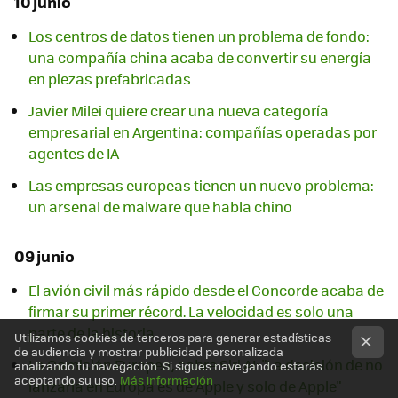
10 junio
Los centros de datos tienen un problema de fondo:
una compañía china acaba de convertir su energía
en piezas prefabricadas
Javier Milei quiere crear una nueva categoría
empresarial en Argentina: compañías operadas por
agentes de IA
Las empresas europeas tienen un nuevo problema:
un arsenal de malware que habla chino
09 junio
El avión civil más rápido desde el Concorde acaba de
firmar su primer récord. La velocidad es solo una
parte de la historia
Utilizamos cookies de terceros para generar estadísticas
de audiencia y mostrar publicidad personalizada
La Comisión Europea, sobre Siri AI: "La decisión de no
analizando tu navegación. Si sigues navegando estarás
aceptando su uso.
Más información
lanzarla en Europa es de Apple y solo de Apple"