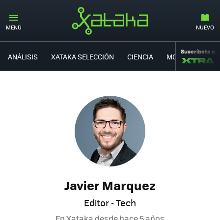
MENÚ
NUEVO
Suscríbete a
ANÁLISIS
XATAKA SELECCIÓN
CIENCIA
MOVILIDAD
Javier Marquez
Editor - Tech
En Xataka desde
hace 5 años