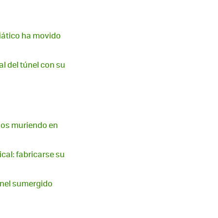
siático ha movido
nal del túnel con su
años muriendo en
cal: fabricarse su
únel sumergido