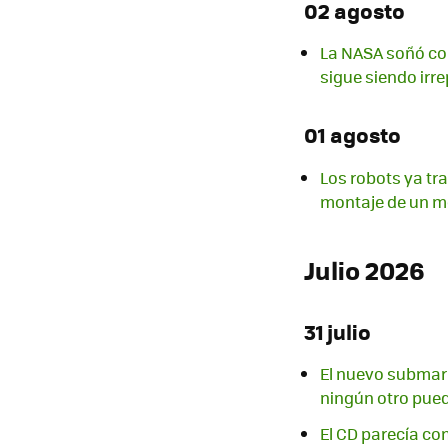
02 agosto
La NASA soñó con
sigue siendo irre
01 agosto
Los robots ya tr
montaje de un m
Julio 2026
31 julio
El nuevo submari
ningún otro pued
El CD parecía co