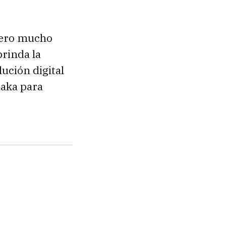
pero mucho
rinda la
ución digital
taka para