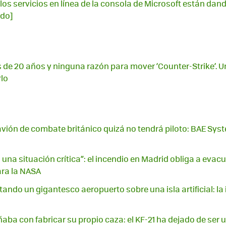
los servicios en línea de la consola de Microsoft están dando
ado]
 de 20 años y ninguna razón para mover ‘Counter-Strike’. U
rlo
avión de combate británico quizá no tendrá piloto: BAE Syst
una situación crítica”: el incendio en Madrid obliga a evac
ara la NASA
ando un gigantesco aeropuerto sobre una isla artificial: la 
aba con fabricar su propio caza: el KF-21 ha dejado de ser 