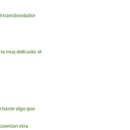
el transbordador
na muy delicada: el
e hacer algo que
 cuentan otra