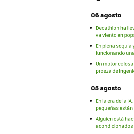
06 agosto
Decathlon ha lle
va viento en pop
En plena sequía 
funcionando una 
Un motor colosal
proeza de ingeni
05 agosto
En la era de la I
pequeñas están 
Alguien está haci
acondicionados