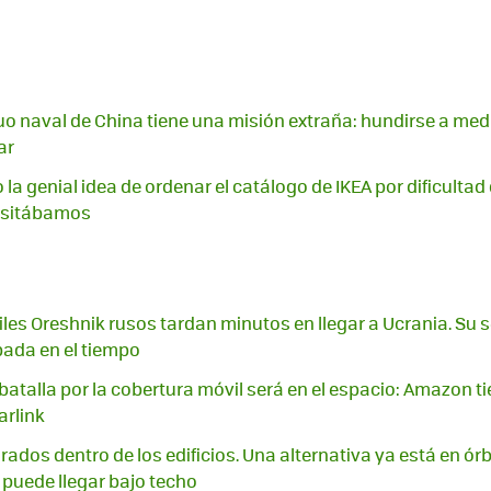
o naval de China tiene una misión extraña: hundirse a med
ar
 la genial idea de ordenar el catálogo de IKEA por dificultad
cesitábamos
iles Oreshnik rusos tardan minutos en llegar a Ucrania. Su s
ada en el tiempo
batalla por la cobertura móvil será en el espacio: Amazon t
arlink
irados dentro de los edificios. Una alternativa ya está en órb
puede llegar bajo techo