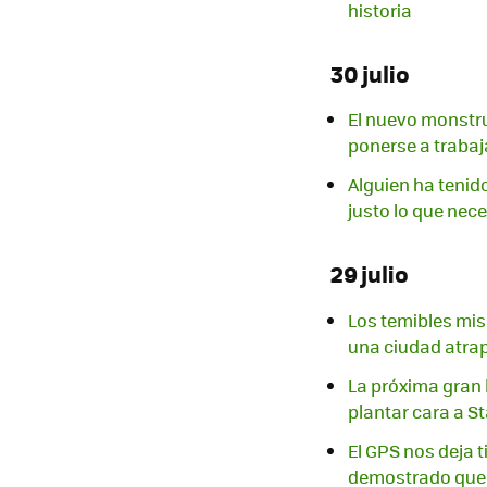
historia
30 julio
El nuevo monstru
ponerse a trabaj
Alguien ha tenido
justo lo que ne
29 julio
Los temibles mis
una ciudad atrap
La próxima gran 
plantar cara a St
El GPS nos deja t
demostrado que 