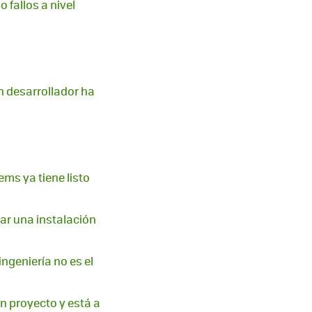
 fallos a nivel
n desarrollador ha
ems ya tiene listo
uar una instalación
ingeniería no es el
un proyecto y está a