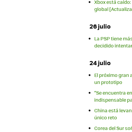
Xbox está caído: 
global [Actualiz
26 julio
La PSP tiene más
decidido intenta
24 julio
El próximo gran 
un prototipo
“Se encuentra en 
indispensable p
China está levant
único reto
Corea del Sur soñ