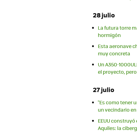
28 julio
La futura torre 
hormigón
Esta aeronave ch
muy concreta
Un A350-1000ULR 
el proyecto, pero
27 julio
"Es como tener u
un vecindario en
EEUU construyó e
Aquiles: la ciber