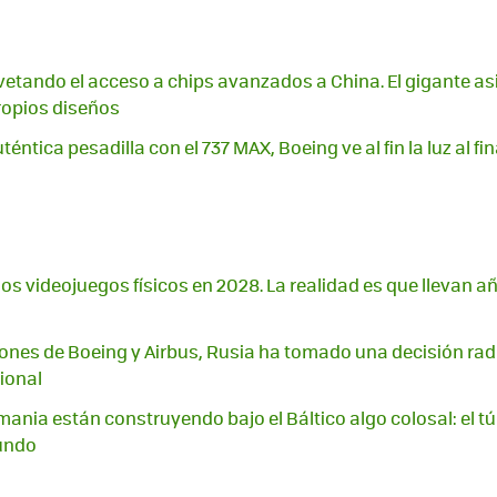
vetando el acceso a chips avanzados a China. El gigante a
ropios diseños
téntica pesadilla con el 737 MAX, Boeing ve al fin la luz al fi
los videojuegos físicos en 2028. La realidad es que llevan 
ciones de Boeing y Airbus, Rusia ha tomado una decisión radi
ional
ania están construyendo bajo el Báltico algo colosal: el t
undo