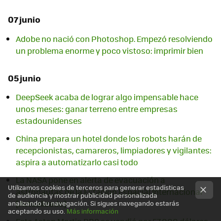
07 junio
Adobe no nació con Photoshop. Empezó resolviendo
un problema enorme y poco vistoso: imprimir bien
05 junio
DeepSeek acaba de lograr algo impensable hace
unos meses: ganar terreno entre empresas
estadounidenses
China prepara un hotel donde los robots harán de
recepcionistas, camareros, limpiadores y vigilantes:
aspira a automatizarlo casi todo
La NASA pone en alerta de evacuación a
Utilizamos cookies de terceros para generar estadísticas
astronautas de la Estación Espacial Internacional
de audiencia y mostrar publicidad personalizada
[Actualizado]
analizando tu navegación. Si sigues navegando estarás
aceptando su uso.
Más información