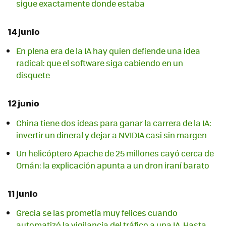
sigue exactamente donde estaba
14 junio
En plena era de la IA hay quien defiende una idea
radical: que el software siga cabiendo en un
disquete
12 junio
China tiene dos ideas para ganar la carrera de la IA:
invertir un dineral y dejar a NVIDIA casi sin margen
Un helicóptero Apache de 25 millones cayó cerca de
Omán: la explicación apunta a un dron iraní barato
11 junio
Grecia se las prometía muy felices cuando
automatizó la vigilancia del tráfico a una IA. Hasta