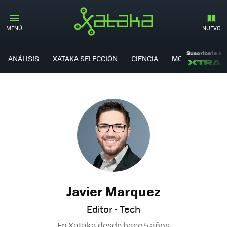
MENÚ
NUEVO
Suscríbete a
ANÁLISIS
XATAKA SELECCIÓN
CIENCIA
MOVILIDAD
Javier Marquez
Editor - Tech
En Xataka desde
hace 5 años