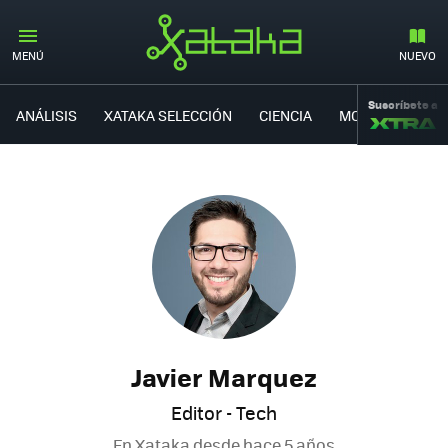
MENÚ
NUEVO
Suscríbete a
ANÁLISIS
XATAKA SELECCIÓN
CIENCIA
MOVILIDAD
Javier Marquez
Editor - Tech
En Xataka desde
hace 5 años