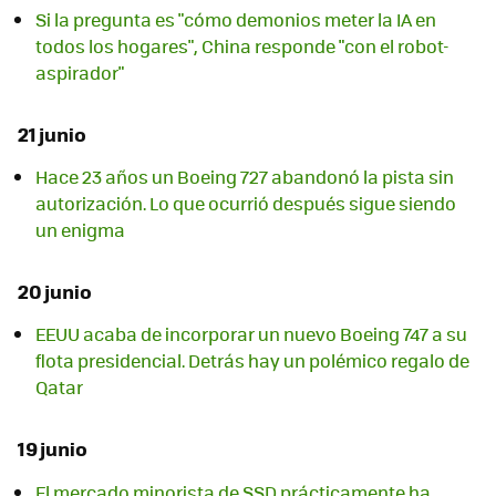
Si la pregunta es "cómo demonios meter la IA en
todos los hogares", China responde "con el robot-
aspirador"
21 junio
Hace 23 años un Boeing 727 abandonó la pista sin
autorización. Lo que ocurrió después sigue siendo
un enigma
20 junio
EEUU acaba de incorporar un nuevo Boeing 747 a su
flota presidencial. Detrás hay un polémico regalo de
Qatar
19 junio
El mercado minorista de SSD prácticamente ha