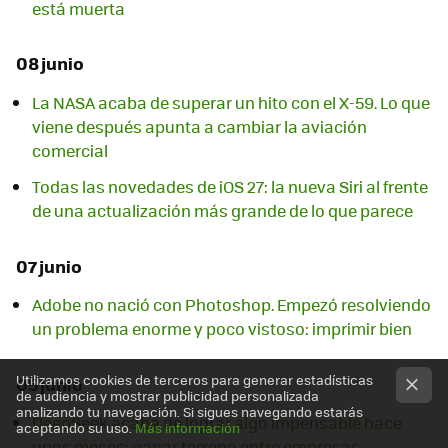
está muerta
08 junio
La NASA acaba de superar un hito con el X-59. Lo que
viene después apunta a cambiar la aviación
comercial
Todas las novedades de iOS 27: la nueva Siri al frente
de una actualización más grande de lo que parece
07 junio
Adobe no nació con Photoshop. Empezó resolviendo
un problema enorme y poco vistoso: imprimir bien
Utilizamos cookies de terceros para generar estadísticas
05 junio
de audiencia y mostrar publicidad personalizada
analizando tu navegación. Si sigues navegando estarás
DeepSeek acaba de lograr algo impensable hace
aceptando su uso.
Más información
unos meses: ganar terreno entre empresas