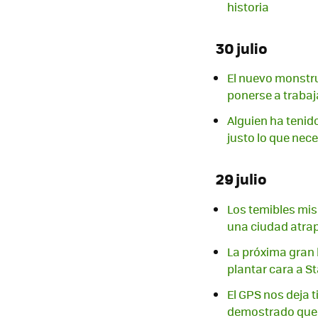
historia
30 julio
El nuevo monstru
ponerse a trabaj
Alguien ha tenido
justo lo que ne
29 julio
Los temibles mis
una ciudad atrap
La próxima gran 
plantar cara a St
El GPS nos deja t
demostrado que 