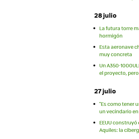
28 julio
La futura torre 
hormigón
Esta aeronave ch
muy concreta
Un A350-1000ULR 
el proyecto, pero
27 julio
"Es como tener u
un vecindario en
EEUU construyó e
Aquiles: la ciber