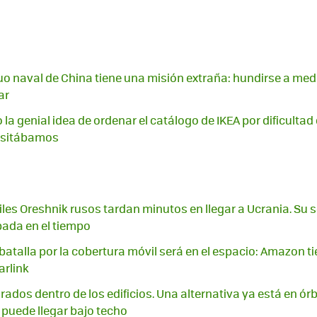
o naval de China tiene una misión extraña: hundirse a med
ar
 la genial idea de ordenar el catálogo de IKEA por dificultad
cesitábamos
iles Oreshnik rusos tardan minutos en llegar a Ucrania. Su s
ada en el tiempo
batalla por la cobertura móvil será en el espacio: Amazon t
arlink
irados dentro de los edificios. Una alternativa ya está en órb
puede llegar bajo techo