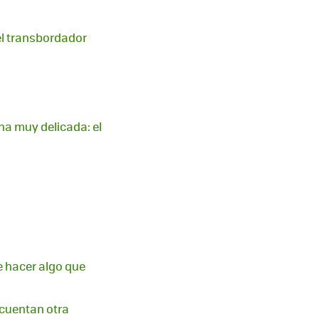
el transbordador
na muy delicada: el
e hacer algo que
 cuentan otra