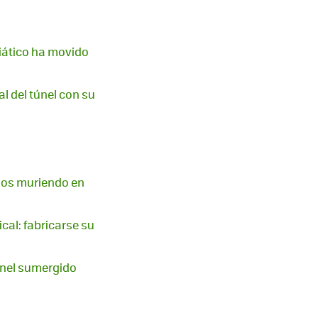
siático ha movido
nal del túnel con su
años muriendo en
cal: fabricarse su
únel sumergido