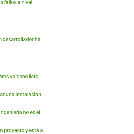
 fallos a nivel
n desarrollador ha
ems ya tiene listo
uar una instalación
ingeniería no es el
un proyecto y está a