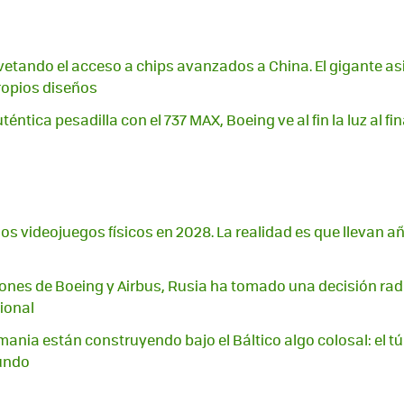
vetando el acceso a chips avanzados a China. El gigante a
ropios diseños
téntica pesadilla con el 737 MAX, Boeing ve al fin la luz al fi
los videojuegos físicos en 2028. La realidad es que llevan 
ciones de Boeing y Airbus, Rusia ha tomado una decisión radi
ional
ania están construyendo bajo el Báltico algo colosal: el t
undo