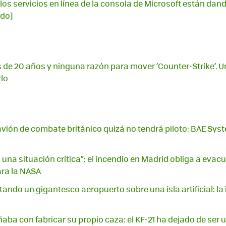
los servicios en línea de la consola de Microsoft están dando
ado]
 de 20 años y ninguna razón para mover ‘Counter-Strike’. U
rlo
avión de combate británico quizá no tendrá piloto: BAE Syst
una situación crítica”: el incendio en Madrid obliga a evac
ara la NASA
ando un gigantesco aeropuerto sobre una isla artificial: la 
aba con fabricar su propio caza: el KF-21 ha dejado de ser 