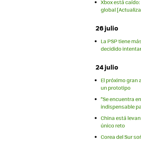
Xbox está caído: 
global [Actualiz
26 julio
La PSP tiene más
decidido intenta
24 julio
El próximo gran 
un prototipo
“Se encuentra en 
indispensable p
China está levant
único reto
Corea del Sur soñ