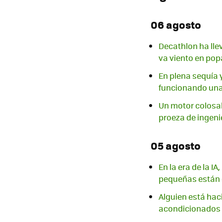
06 agosto
Decathlon ha lle
va viento en pop
En plena sequía 
funcionando una 
Un motor colosal
proeza de ingeni
05 agosto
En la era de la I
pequeñas están 
Alguien está haci
acondicionados