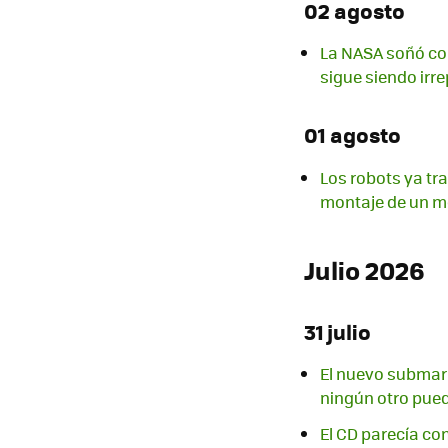
02 agosto
La NASA soñó con
sigue siendo irre
01 agosto
Los robots ya tr
montaje de un m
Julio 2026
31 julio
El nuevo submari
ningún otro pued
El CD parecía co