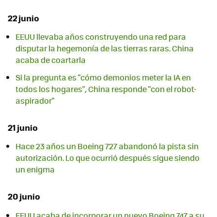
22 junio
EEUU llevaba años construyendo una red para
disputar la hegemonía de las tierras raras. China
acaba de coartarla
Si la pregunta es "cómo demonios meter la IA en
todos los hogares", China responde "con el robot-
aspirador"
21 junio
Hace 23 años un Boeing 727 abandonó la pista sin
autorización. Lo que ocurrió después sigue siendo
un enigma
20 junio
EEUU acaba de incorporar un nuevo Boeing 747 a su