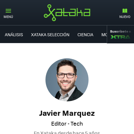
MENÚ
NUEVO
Suscríbete a
ANÁLISIS
XATAKA SELECCIÓN
CIENCIA
MOVILIDAD
Javier Marquez
Editor - Tech
En Xataka desde
hace 5 años