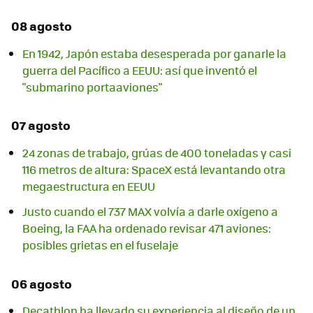
08 agosto
En 1942, Japón estaba desesperada por ganarle la
guerra del Pacífico a EEUU: así que inventó el
"submarino portaaviones"
07 agosto
24 zonas de trabajo, grúas de 400 toneladas y casi
116 metros de altura: SpaceX está levantando otra
megaestructura en EEUU
Justo cuando el 737 MAX volvía a darle oxígeno a
Boeing, la FAA ha ordenado revisar 471 aviones:
posibles grietas en el fuselaje
06 agosto
Decathlon ha llevado su experiencia al diseño de un