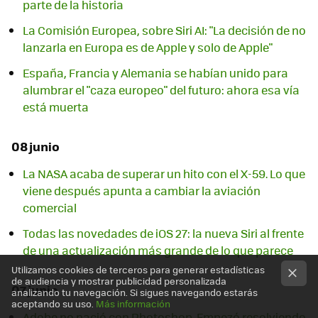
parte de la historia
La Comisión Europea, sobre Siri AI: "La decisión de no
lanzarla en Europa es de Apple y solo de Apple"
España, Francia y Alemania se habían unido para
alumbrar el "caza europeo" del futuro: ahora esa vía
está muerta
08 junio
La NASA acaba de superar un hito con el X-59. Lo que
viene después apunta a cambiar la aviación
comercial
Todas las novedades de iOS 27: la nueva Siri al frente
de una actualización más grande de lo que parece
Utilizamos cookies de terceros para generar estadísticas
de audiencia y mostrar publicidad personalizada
07 junio
analizando tu navegación. Si sigues navegando estarás
aceptando su uso.
Más información
Adobe no nació con Photoshop. Empezó resolviendo