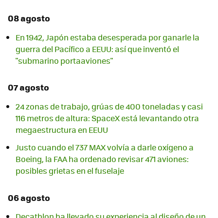
08 agosto
En 1942, Japón estaba desesperada por ganarle la
guerra del Pacífico a EEUU: así que inventó el
"submarino portaaviones"
07 agosto
24 zonas de trabajo, grúas de 400 toneladas y casi
116 metros de altura: SpaceX está levantando otra
megaestructura en EEUU
Justo cuando el 737 MAX volvía a darle oxígeno a
Boeing, la FAA ha ordenado revisar 471 aviones:
posibles grietas en el fuselaje
06 agosto
Decathlon ha llevado su experiencia al diseño de un