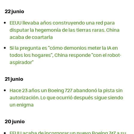
22 junio
EEUU llevaba años construyendo una red para
disputar la hegemonía de las tierras raras. China
acaba de coartarla
Si la pregunta es "cómo demonios meter la IA en
todos los hogares", China responde "con el robot-
aspirador"
21 junio
Hace 23 años un Boeing 727 abandonó la pista sin
autorización. Lo que ocurrió después sigue siendo
un enigma
20 junio
EEUU acaba de incorporar un nuevo Boeing 747 a su