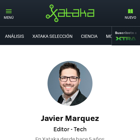
MENÚ
NUEVO
Suscríbete a
ANÁLISIS
XATAKA SELECCIÓN
CIENCIA
MOVILIDAD
Javier Marquez
Editor - Tech
En Xataka desde
hace 5 años