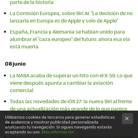
parte de la historia
La Comisión Europea, sobre Siri AI: "La decisión de no
lanzarla en Europa es de Apple y solo de Apple"
España, Francia y Alemania se habían unido para
alumbrar el "caza europeo" del futuro: ahora esa vía
está muerta
08 junio
La NASA acaba de superar un hito con el X-59. Lo que
viene después apunta a cambiar la aviación
comercial
Todas las novedades de iOS 27: la nueva Siri al frente
de una actualización más grande de lo que parece
Utilizamos cookies de terceros para generar estadísticas
de audiencia y mostrar publicidad personalizada
07 junio
analizando tu navegación. Si sigues navegando estarás
aceptando su uso.
Más información
Adobe no nació con Photoshop. Empezó resolviendo