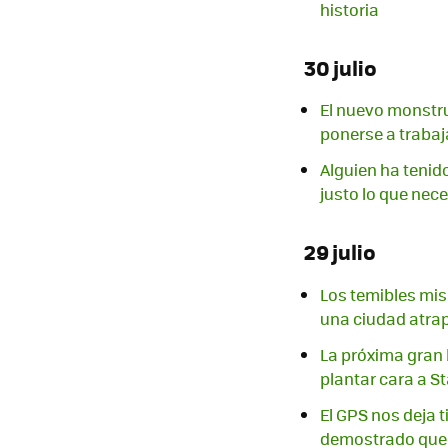
historia
30 julio
El nuevo monstru
ponerse a trabaj
Alguien ha tenido
justo lo que ne
29 julio
Los temibles mis
una ciudad atrap
La próxima gran 
plantar cara a St
El GPS nos deja t
demostrado que 