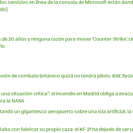
los servicios en línea de la consola de Microsoft están dando
ado]
 de 20 años y ninguna razón para mover ‘Counter-Strike’. U
rlo
avión de combate británico quizá no tendrá piloto: BAE Syst
una situación crítica”: el incendio en Madrid obliga a evac
ara la NASA
ando un gigantesco aeropuerto sobre una isla artificial: la 
aba con fabricar su propio caza: el KF-21 ha dejado de ser 