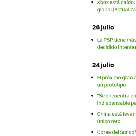
Xbox está caído: 
global [Actualiz
26 julio
La PSP tiene más
decidido intenta
24 julio
El próximo gran 
un prototipo
“Se encuentra en 
indispensable p
China está levant
único reto
Corea del Sur soñ