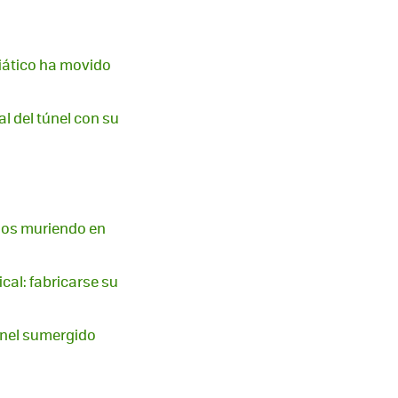
siático ha movido
nal del túnel con su
años muriendo en
cal: fabricarse su
únel sumergido