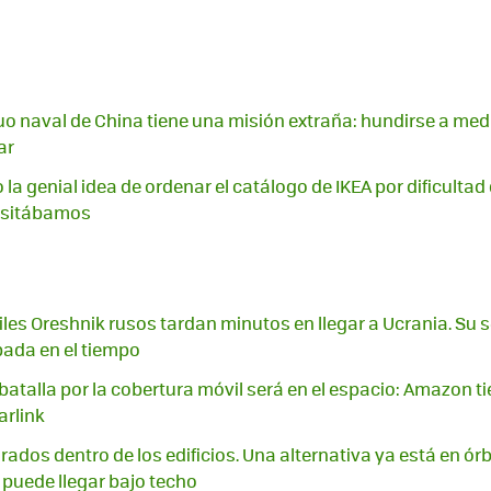
o naval de China tiene una misión extraña: hundirse a med
ar
 la genial idea de ordenar el catálogo de IKEA por dificultad
cesitábamos
iles Oreshnik rusos tardan minutos en llegar a Ucrania. Su s
ada en el tiempo
batalla por la cobertura móvil será en el espacio: Amazon t
arlink
irados dentro de los edificios. Una alternativa ya está en órb
puede llegar bajo techo