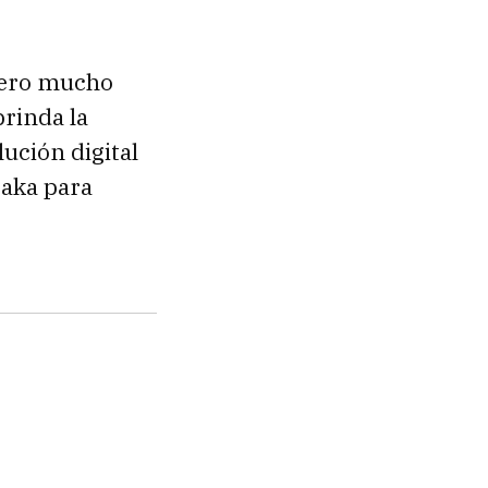
pero mucho
rinda la
ución digital
taka para