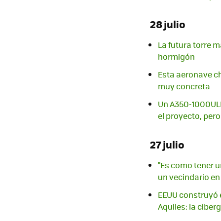
28 julio
La futura torre 
hormigón
Esta aeronave ch
muy concreta
Un A350-1000ULR 
el proyecto, pero
27 julio
"Es como tener u
un vecindario en
EEUU construyó e
Aquiles: la ciber