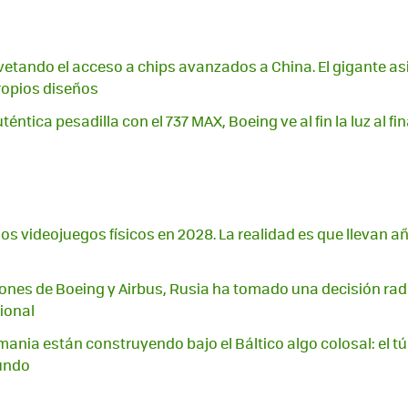
vetando el acceso a chips avanzados a China. El gigante a
ropios diseños
téntica pesadilla con el 737 MAX, Boeing ve al fin la luz al fi
los videojuegos físicos en 2028. La realidad es que llevan 
ciones de Boeing y Airbus, Rusia ha tomado una decisión radi
ional
ania están construyendo bajo el Báltico algo colosal: el t
undo