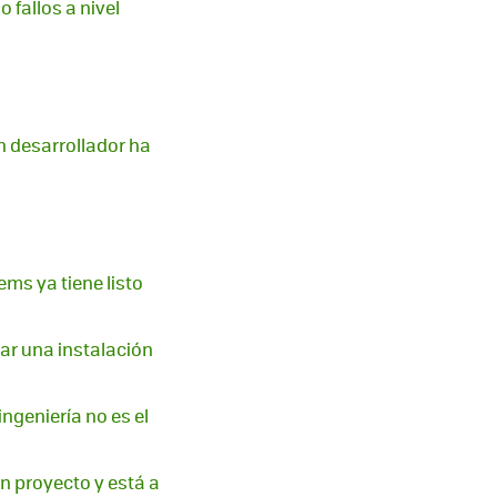
 fallos a nivel
n desarrollador ha
ems ya tiene listo
uar una instalación
ingeniería no es el
un proyecto y está a