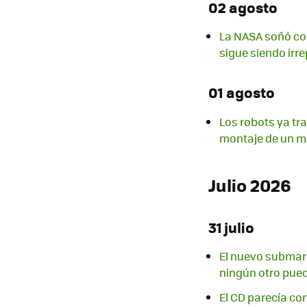
02 agosto
La NASA soñó con
sigue siendo irre
01 agosto
Los robots ya tr
montaje de un m
Julio 2026
31 julio
El nuevo submari
ningún otro pued
El CD parecía co