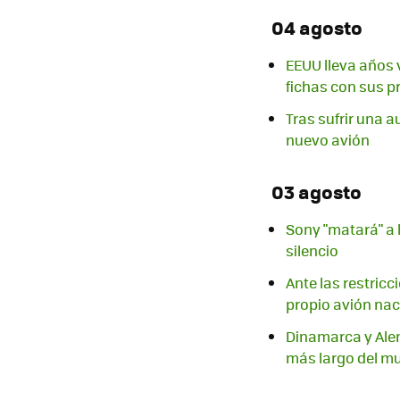
04 agosto
EEUU lleva años 
fichas con sus p
Tras sufrir una au
nuevo avión
03 agosto
Sony "matará" a 
silencio
Ante las restric
propio avión nac
Dinamarca y Alem
más largo del m