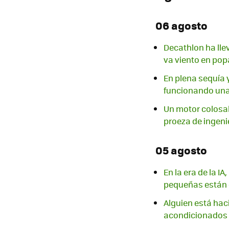
06 agosto
Decathlon ha lle
va viento en pop
En plena sequía 
funcionando una 
Un motor colosal
proeza de ingeni
05 agosto
En la era de la I
pequeñas están 
Alguien está haci
acondicionados