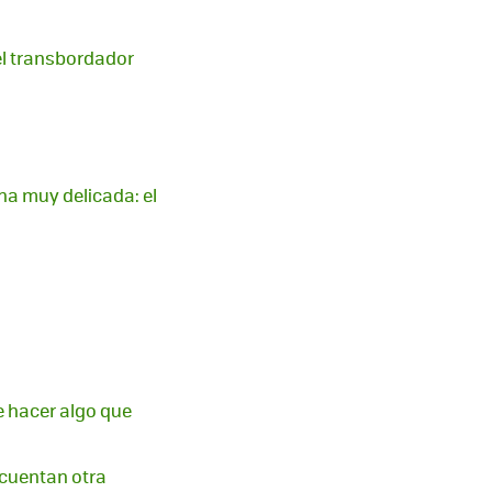
el transbordador
na muy delicada: el
e hacer algo que
 cuentan otra