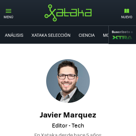
MENÚ
NUEVO
Suscríbete a
ANÁLISIS
XATAKA SELECCIÓN
CIENCIA
MOVILIDAD
Javier Marquez
Editor - Tech
En Xataka desde
hace 5 años