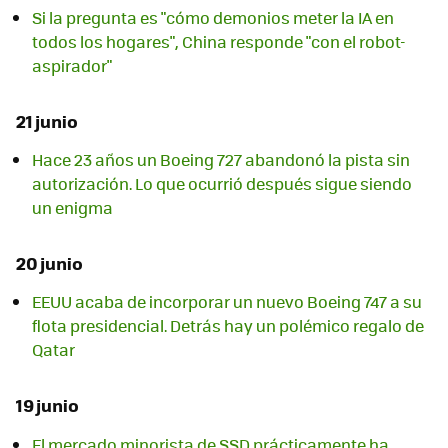
Si la pregunta es "cómo demonios meter la IA en
todos los hogares", China responde "con el robot-
aspirador"
21 junio
Hace 23 años un Boeing 727 abandonó la pista sin
autorización. Lo que ocurrió después sigue siendo
un enigma
20 junio
EEUU acaba de incorporar un nuevo Boeing 747 a su
flota presidencial. Detrás hay un polémico regalo de
Qatar
19 junio
El mercado minorista de SSD prácticamente ha