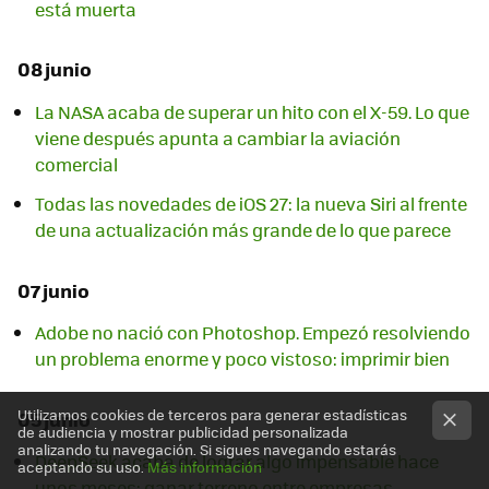
está muerta
08 junio
La NASA acaba de superar un hito con el X-59. Lo que
viene después apunta a cambiar la aviación
comercial
Todas las novedades de iOS 27: la nueva Siri al frente
de una actualización más grande de lo que parece
07 junio
Adobe no nació con Photoshop. Empezó resolviendo
un problema enorme y poco vistoso: imprimir bien
Utilizamos cookies de terceros para generar estadísticas
05 junio
de audiencia y mostrar publicidad personalizada
analizando tu navegación. Si sigues navegando estarás
DeepSeek acaba de lograr algo impensable hace
aceptando su uso.
Más información
unos meses: ganar terreno entre empresas