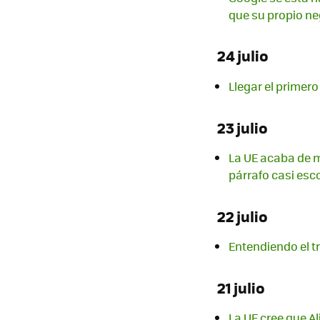
que su propio n
24 julio
Llegar el primer
23 julio
La UE acaba de m
párrafo casi es
22 julio
Entendiendo el tr
21 julio
La UE cree que A