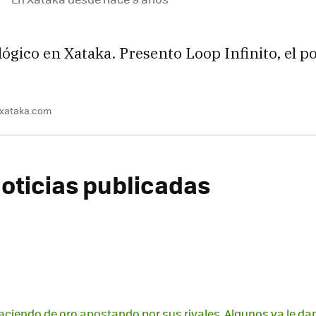
lógico en Xataka. Presento Loop Infinito, el p
@xataka.com
oticias publicadas
aciendo de oro apostando por sus rivales. Algunos ya le da