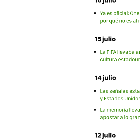
Ya es oficial: On
por qué no es al 
15 julio
La FIFA llevaba a
cultura estadoun
14 julio
Las señalas esta
y Estados Unido
La memoria lleva
apostar a lo gran
12 julio