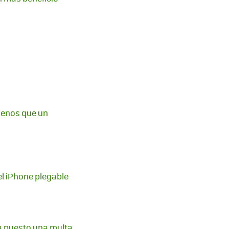
 menos que un
del iPhone plegable
ha puesto una multa