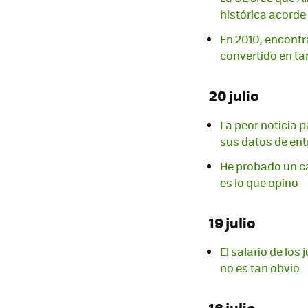
histórica acorde
En 2010, encontr
convertido en ta
20 julio
La peor noticia p
sus datos de en
He probado un ca
es lo que opino
19 julio
El salario de los
no es tan obvio
16 julio