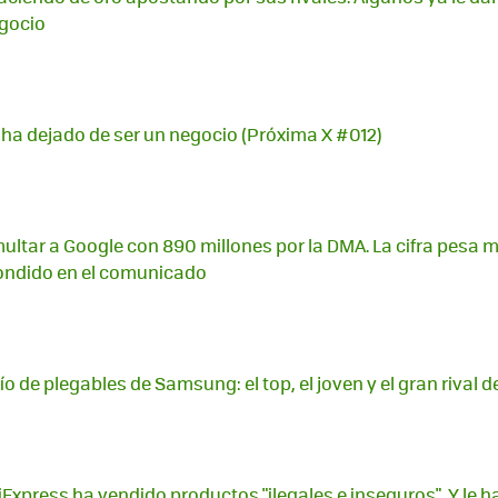
egocio
o ha dejado de ser un negocio (Próxima X #012)
ultar a Google con 890 millones por la DMA. La cifra pesa
condido en el comunicado
ío de plegables de Samsung: el top, el joven y el gran rival 
liExpress ha vendido productos "ilegales e inseguros". Y le 