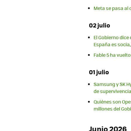
Meta se pasa al 
02 julio
El Gobierno dice 
España es socia,
Fable 5 ha vuelt
01 julio
Samsung y SK Hyn
de supervivenci
Quiénes son Open
millones del Gob
Junio 2026