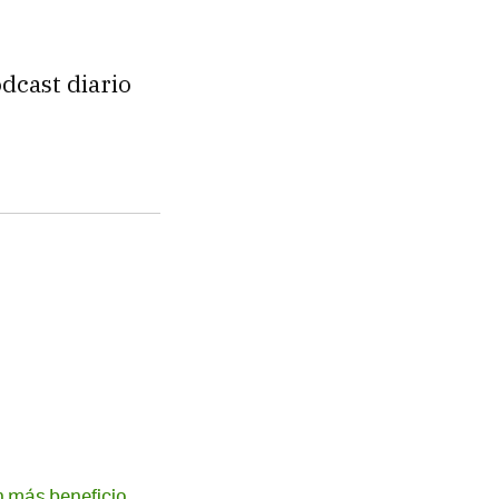
odcast diario
n más beneficio