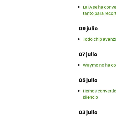
La IA se ha conve
tanto para recor
09 julio
Todo chip avanza
07 julio
Waymo no ha con
05 julio
Hemos convertido
silencio
03 julio