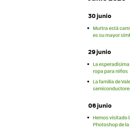
30 junio
Murtra está cambi
es su mayor sím
29 junio
La esperadísima 
ropa para niños
La familia de Val
semiconductores
06 junio
Hemos visitado la
Photoshop de la 