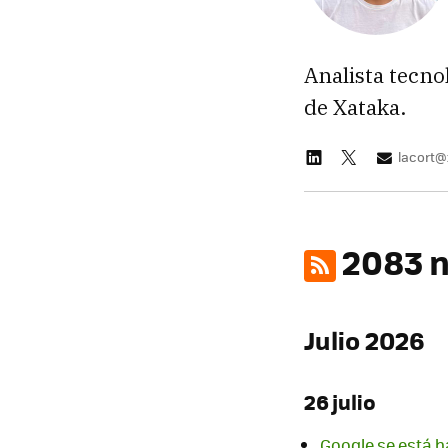
Analista tecno
de Xataka.
lacort
2083 n
Julio 2026
26 julio
Google se está h