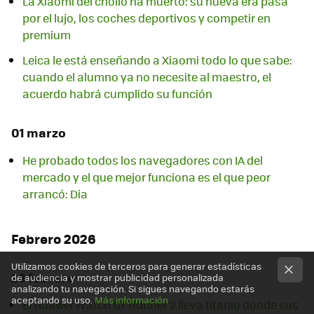
La Xiaomi del chollo ha muerto: su nueva era pasa
por el lujo, los coches deportivos y competir en
premium
Leica le está enseñando a Xiaomi todo lo que sabe:
cuando el alumno ya no necesite al maestro, el
acuerdo habrá cumplido su función
01 marzo
He probado todos los navegadores con IA del
mercado y el que mejor funciona es el que peor
arrancó: Dia
Febrero 2026
Utilizamos cookies de terceros para generar estadísticas
26 febrero
de audiencia y mostrar publicidad personalizada
analizando tu navegación. Si sigues navegando estarás
aceptando su uso.
Más información
El Huawei Watch GT Runner 2 lleva titanio donde sus