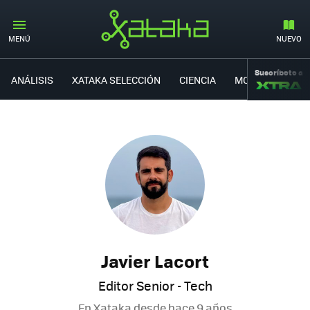
MENÚ
NUEVO
Suscríbete a
ANÁLISIS
XATAKA SELECCIÓN
CIENCIA
MOVILIDAD
Javier Lacort
Editor Senior - Tech
En Xataka desde
hace 9 años