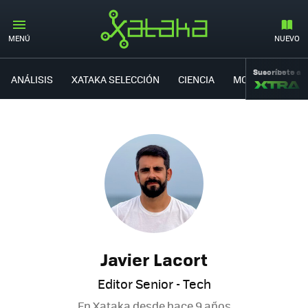
MENÚ
NUEVO
Suscríbete a
ANÁLISIS
XATAKA SELECCIÓN
CIENCIA
MOVILIDAD
Javier Lacort
Editor Senior - Tech
En Xataka desde
hace 9 años