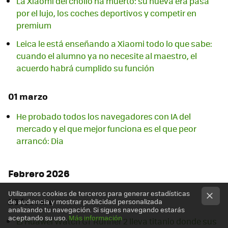
La Xiaomi del chollo ha muerto: su nueva era pasa
por el lujo, los coches deportivos y competir en
premium
Leica le está enseñando a Xiaomi todo lo que sabe:
cuando el alumno ya no necesite al maestro, el
acuerdo habrá cumplido su función
01 marzo
He probado todos los navegadores con IA del
mercado y el que mejor funciona es el que peor
arrancó: Dia
Febrero 2026
Utilizamos cookies de terceros para generar estadísticas
26 febrero
de audiencia y mostrar publicidad personalizada
analizando tu navegación. Si sigues navegando estarás
aceptando su uso.
Más información
El Huawei Watch GT Runner 2 lleva titanio donde sus