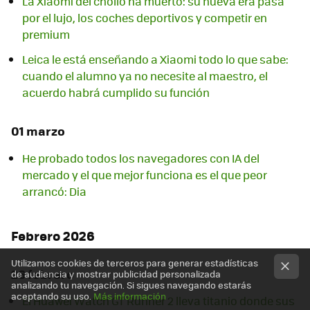
La Xiaomi del chollo ha muerto: su nueva era pasa
por el lujo, los coches deportivos y competir en
premium
Leica le está enseñando a Xiaomi todo lo que sabe:
cuando el alumno ya no necesite al maestro, el
acuerdo habrá cumplido su función
01 marzo
He probado todos los navegadores con IA del
mercado y el que mejor funciona es el que peor
arrancó: Dia
Febrero 2026
Utilizamos cookies de terceros para generar estadísticas
26 febrero
de audiencia y mostrar publicidad personalizada
analizando tu navegación. Si sigues navegando estarás
aceptando su uso.
Más información
El Huawei Watch GT Runner 2 lleva titanio donde sus