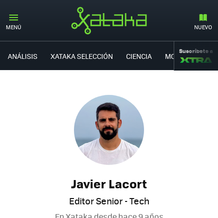
MENÚ
NUEVO
Suscríbete a
ANÁLISIS
XATAKA SELECCIÓN
CIENCIA
MOVILIDAD
Javier Lacort
Editor Senior - Tech
En Xataka desde
hace 9 años