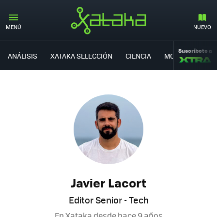
MENÚ
NUEVO
Suscríbete a
ANÁLISIS
XATAKA SELECCIÓN
CIENCIA
MOVILIDAD
Javier Lacort
Editor Senior - Tech
En Xataka desde
hace 9 años