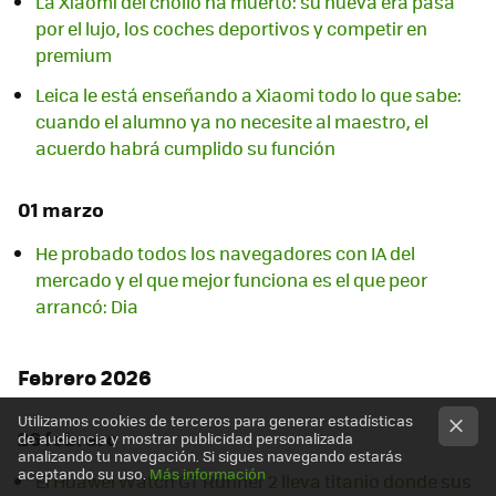
La Xiaomi del chollo ha muerto: su nueva era pasa
por el lujo, los coches deportivos y competir en
premium
Leica le está enseñando a Xiaomi todo lo que sabe:
cuando el alumno ya no necesite al maestro, el
acuerdo habrá cumplido su función
01 marzo
He probado todos los navegadores con IA del
mercado y el que mejor funciona es el que peor
arrancó: Dia
Febrero 2026
Utilizamos cookies de terceros para generar estadísticas
26 febrero
de audiencia y mostrar publicidad personalizada
analizando tu navegación. Si sigues navegando estarás
aceptando su uso.
Más información
El Huawei Watch GT Runner 2 lleva titanio donde sus