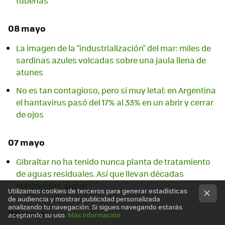
tuberías
08 mayo
La imagen de la "industrialización" del mar: miles de
sardinas azules volcadas sobre una jaula llena de
atunes
No es tan contagioso, pero sí muy letal: en Argentina
el hantavirus pasó del 17% al 33% en un abrir y cerrar
de ojos
07 mayo
Gibraltar no ha tenido nunca planta de tratamiento
de aguas residuales. Así que llevan décadas
echándolas al mar
Utilizamos cookies de terceros para generar estadísticas
de audiencia y mostrar publicidad personalizada
analizando tu navegación. Si sigues navegando estarás
06 mayo
aceptando su uso.
Más información