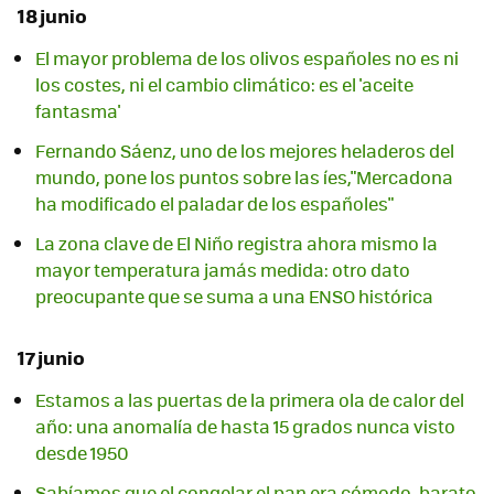
18 junio
El mayor problema de los olivos españoles no es ni
los costes, ni el cambio climático: es el 'aceite
fantasma'
Fernando Sáenz, uno de los mejores heladeros del
mundo, pone los puntos sobre las íes,"Mercadona
ha modificado el paladar de los españoles"
La zona clave de El Niño registra ahora mismo la
mayor temperatura jamás medida: otro dato
preocupante que se suma a una ENSO histórica
17 junio
Estamos a las puertas de la primera ola de calor del
año: una anomalía de hasta 15 grados nunca visto
desde 1950
Sabíamos que el congelar el pan era cómodo, barato