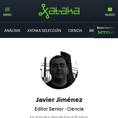
MENÚ
NUEVO
Suscríbete a
ANÁLISIS
XATAKA SELECCIÓN
CIENCIA
MOVILIDAD
Javier Jiménez
Editor Senior - Ciencia
En Xataka desde
hace 11 años