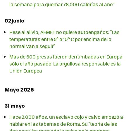
la semana para quemar 78.000 calorías al año"
02 junio
Pese al alivio, AEMET no quiere autoengaños: "Las
temperaturas entre 5º o 10º C por encima de lo
normal van a seguir"
Más de 600 presas fueron derrumbadas en Europa
sólo el año pasado. La orgullosa responsable es la
Unión Europea
Mayo 2026
31 mayo
Hace 2.000 años, un esclavo cojo y calvo empezó a
hablar en las tabernas de Roma. Su "teoría de las
dos asas" ha marcado la psicología moderna