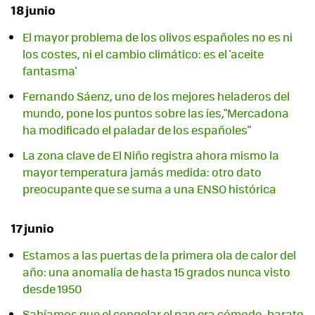
18 junio
El mayor problema de los olivos españoles no es ni
los costes, ni el cambio climático: es el 'aceite
fantasma'
Fernando Sáenz, uno de los mejores heladeros del
mundo, pone los puntos sobre las íes,"Mercadona
ha modificado el paladar de los españoles"
La zona clave de El Niño registra ahora mismo la
mayor temperatura jamás medida: otro dato
preocupante que se suma a una ENSO histórica
17 junio
Estamos a las puertas de la primera ola de calor del
año: una anomalía de hasta 15 grados nunca visto
desde 1950
Sabíamos que el congelar el pan era cómodo, barato