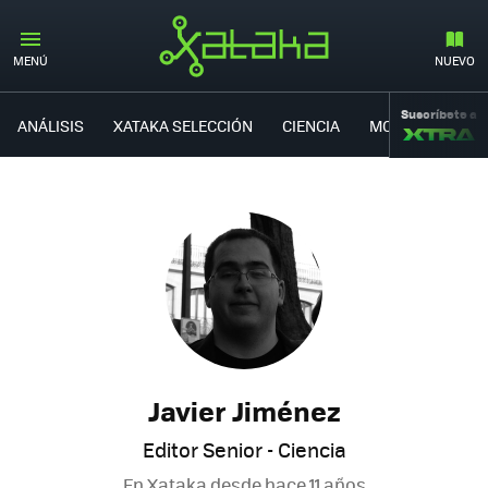
MENÚ
NUEVO
Suscríbete a
ANÁLISIS
XATAKA SELECCIÓN
CIENCIA
MOVILIDAD
Javier Jiménez
Editor Senior - Ciencia
En Xataka desde
hace 11 años