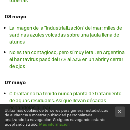
tuberías
08 mayo
La imagen de la "industrialización" del mar: miles de
sardinas azules volcadas sobre una jaula llena de
atunes
No es tan contagioso, pero sí muy letal: en Argentina
el hantavirus pasó del 17% al 33% en un abrir y cerrar
de ojos
07 mayo
Gibraltar no ha tenido nunca planta de tratamiento
de aguas residuales. Así que llevan décadas
echándolas al mar
Utilizamos cookies de terceros para generar estadísticas
de audiencia y mostrar publicidad personalizada
analizando tu navegación. Si sigues navegando estarás
06 mayo
aceptando su uso.
Más información