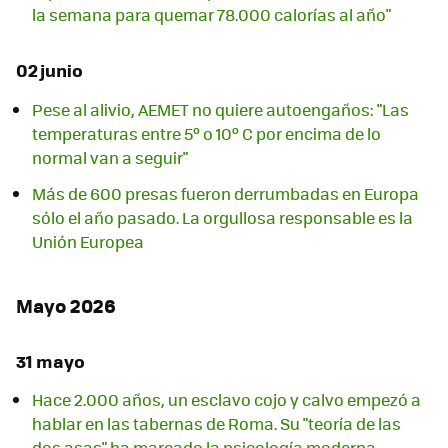
la semana para quemar 78.000 calorías al año"
02 junio
Pese al alivio, AEMET no quiere autoengaños: "Las
temperaturas entre 5º o 10º C por encima de lo
normal van a seguir"
Más de 600 presas fueron derrumbadas en Europa
sólo el año pasado. La orgullosa responsable es la
Unión Europea
Mayo 2026
31 mayo
Hace 2.000 años, un esclavo cojo y calvo empezó a
hablar en las tabernas de Roma. Su "teoría de las
dos asas" ha marcado la psicología moderna